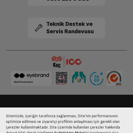
Boyut (cm) (GxYxD)
12 cm
Teknik Destek ve
Diğer
Servis Randevusu
Güvenlik Kilidi
Var
Bize Ulaşın
Kişisel Verilerin Korunması
İşlem Rehberi
Sitemizde, içeriğin tarafınıza sağlanması, Site’nin performansının
Satış Sözleşmesi
optimize edilmesi ve ziyaretçi profilinin anlaşılması için gerekli olan
çerezler kullanılmaktadır. Site üzerinde kullanılan çerezler hakkında
© 2025 arcelik.com.tr