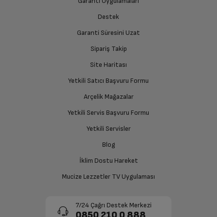
Garanti Uygulamaları
Aksesuarlar
Destek
Garanti Süresini Uzat
İade Talebiniz Onaylansın
Mikrodalga Fırında
Var
Yetkili servis gerekli kontrolleri sağladıktan sonra İade
Sipariş Takip
Kullanılabilir Aksesuarlar
süreciniz tamamlanacaktır.
Site Haritası
Bulaşık Makinesinde
Var
Yıkanabilir Aksesuarlar
Yetkili Satıcı Başvuru Formu
Ücretiniz İade Edilsin
Arçelik Mağazalar
Paslanmaz Çelik Bıçak
Var
Ücret iadesi gerçekleştiğinde SMS ile bilgilendirme
Yetkili Servis Başvuru Formu
sağlanacaktır.
Kaydırmaz Taban
Var
Yetkili Servisler
Siparişiniz henüz teslim edilmediyse iptal talebinizin
Blog
onaylanması sonrasında ücret iadeniz en kısa süre içerisinde
Ölçüler
gerçekleşecektir.
İklim Dostu Hareket
Mucize Lezzetler TV Uygulaması
Ağırlık: Paketsiz
1.07 kg
7/24 Çağrı Destek Merkezi
Derinlik
12 cm
0850 210 0 888