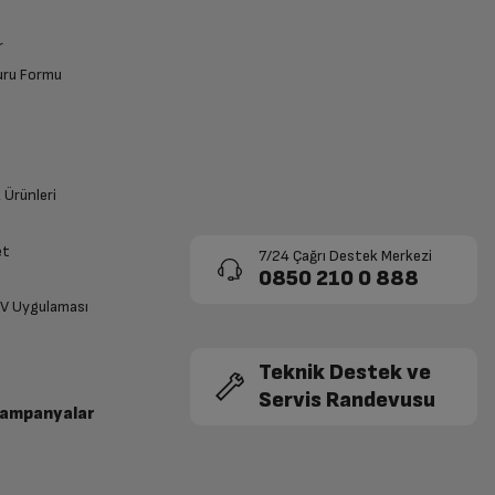
r
vuru Formu
k Ürünleri
et
7/24 Çağrı Destek Merkezi
0850 210 0 888
TV Uygulaması
Teknik Destek ve
Servis Randevusu
Kampanyalar