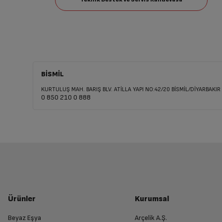
BİSMİL
KURTULUŞ MAH. BARIŞ BLV. ATİLLA YAPI NO:42/20 BİSMİL/DİYARBAKIR
0 850 210 0 888
Ürünler
Kurumsal
Beyaz Eşya
Arçelik A.Ş.