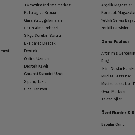
TV Yazılım İndirme Merkezi
Arçelik Mağazalar
Katalog ve Broşür
Konsept Mağazala
Garanti Uygulamaları
Yetkili Servis Baş
Satın Alma Rehberi
Yetkili Servisler
Sıkça Sorulan Sorular
Daha Fazlası
E-Ticaret Destek
lmesi
Destek
Artırılmış Gerçekli
Online Uzman
Blog
Destek Kaydı
İklim Dostu Harek
Garanti Süresini Uzat
Mucize Lezzetler
Sipariş Takip
Mucize Lezzetler 
Site Haritası
Oyun Merkezi
Teknolojiler
Özel Günler & 
Babalar Günü