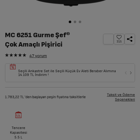
MC 6251 Gurme Şef®
315
Çok Amaçlı Pişirici
47
yorum
Seçili Ankastre Set ile Seçili Küçük Ev Aleti Beraber Alımına
14.109 TL İndirim !
Taksit ve Ödeme
Seçenekleri
Tencere
Kapasitesi
5.5
L