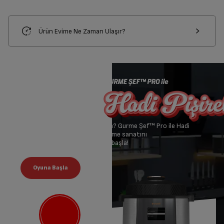
Ürün Evime Ne Zaman Ulaşır?
Çok lezzetli bir oyuna var mısın? Gurme Şef™ Pro ile Hadi
Pişirelim oyununda yemek pişirme sanatını
mükemmelleştirmek için şimdi başla!