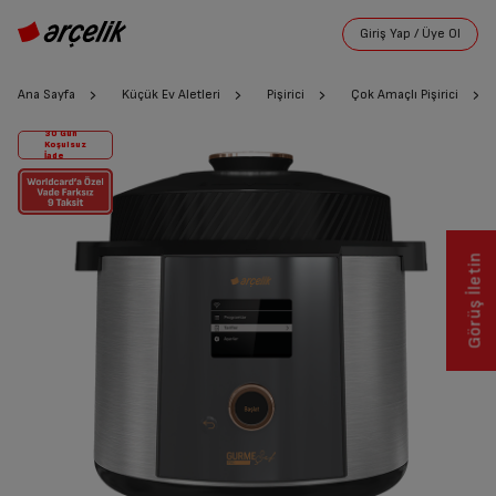
Ana Sayfa
Küçük Ev Aletleri
Pişirici
Çok Amaçlı Pişirici
30 Gün
Koşulsuz
İade
Görüş İletin