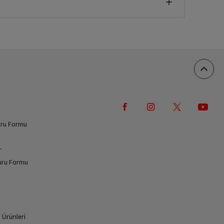
vuru Formu
r
vuru Formu
k Ürünleri