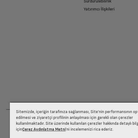
Sürdürülebilirlik
Yatırımcı İlişkileri
Ücretiniz İade Edilsin
Ücret iadesi gerçekleştiğinde SMS ile bilgil
Siparişiniz henüz teslim edilmediyse iptal talebinizin onayl
Sitemizde, içeriğin tarafınıza sağlanması, Site’nin performansının o
edilmesi ve ziyaretçi profilinin anlaşılması için gerekli olan çerezler
kullanılmaktadır. Site üzerinde kullanılan çerezler hakkında detaylı bil
için
Çerez Aydınlatma Metni
’ni incelemenizi rica ederiz.