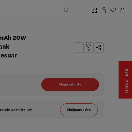
 mAh 20W
ank
0
sesuar
Görüş İletin
emin edebilirsiniz.