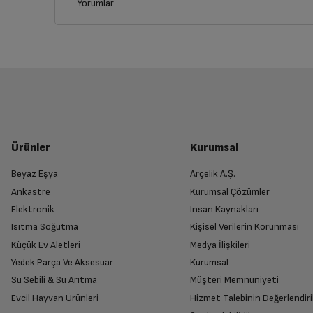
Yorumlar
İptal/İade Talebi Oluşturun
Siparişlerim sayfasından iade etmek istediğin
Genel Özellikler
Yetkili Servis İade Randevusu O
Marka
Yetkili servis, ürünü adresinizinden teslim 
Ürünler
Kurumsal
Kapasite
Beyaz Eşya
Arçelik A.Ş.
Ankastre
Kurumsal Çözümler
Ürünü Yetkili Servise Teslim Edi
Şarj süresi
Elektronik
Insan Kaynakları
Ürünü eksiksiz ve hasarsız olarak faturası ile
Isıtma Soğutma
Kişisel Verilerin Korunması
Küçük Ev Aletleri
Medya İlişkileri
Renk
Yedek Parça Ve Aksesuar
Kurumsal
Su Sebili & Su Arıtma
Müşteri Memnuniyeti
İade Talebiniz Onaylansın
Uyumlu olduğu modeller (MPA)
Evcil Hayvan Ürünleri
Hizmet Talebinin Değerlendiri
Yetkili servis gerekli kontrolleri sağladıkta