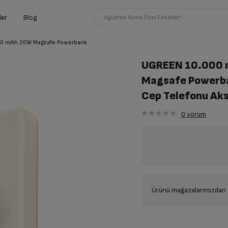
ler
Blog
Ağustos Ayına Özel Fırsatlar!
0 mAh 20W Magsafe Powerbank
UGREEN 10.000
Magsafe Powerb
Cep Telefonu Ak
0
yorum
Ürünü mağazalarımızdan t