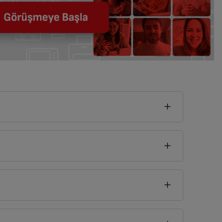
seklik
0
cm