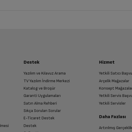
iz ürünü bulup, İptal/İade Et’e tıklayarak süreci başlatabilirsiniz.
Bu ürüne henüz yorum yapılmamış.
İlk yorumu sen yap!
luşturun
UGREEN
almak üzere sizinle randevu için iletişime geçecektir.
Destek
Hizmet
10000 MA-h
Yazılım ve Kılavuz Arama
Yetkili Satıcı Baş
TV Yazılım İndirme Merkezi
Arçelik Mağazalar
n
3.5 saat
Katalog ve Broşür
Konsept Mağazala
 birlikte yetkili servise teslim edin.
Garanti Uygulamaları
Yetkili Servis Baş
Satın Alma Rehberi
Yetkili Servisler
Bej
Sıkça Sorulan Sorular
Daha Fazlası
E-Ticaret Destek
Magsafe ve Type C uyumlu olan modeller
lmesi
Destek
Artırılmış Gerçekli
n sonra İade süreciniz tamamlanacaktır.