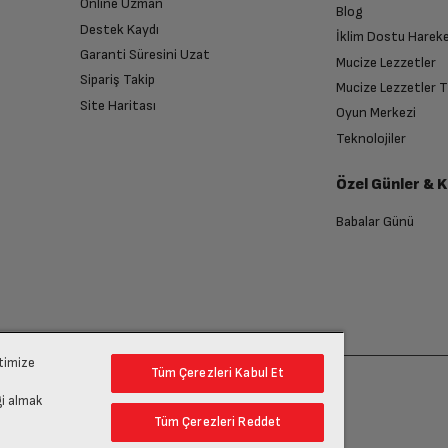
Online Uzman
Blog
Destek Kaydı
İklim Dostu Harek
Garanti Süresini Uzat
Mucize Lezzetler
Sipariş Takip
Mucize Lezzetler 
Site Haritası
Oyun Merkezi
endirme sağlanacaktır.
Teknolojiler
Özel Günler & 
anması sonrasında ücret iadeniz en kısa süre içerisinde gerçekleşecektir.
Babalar Günü
ptimize
Tüm Çerezleri Kabul Et
gi almak
Tüm Çerezleri Reddet