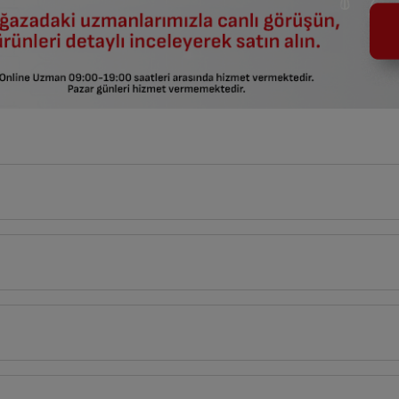
7
cm
cm
Derinlik
Genişlik
Yük
10
2
cm
7
cm
1