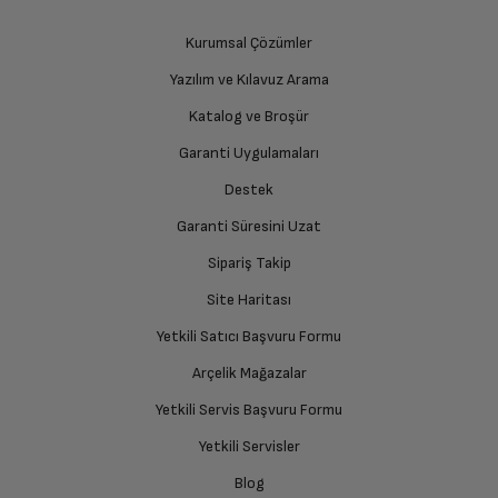
üzere sizinle randevu için iletişime geçecektir.
Kurumsal Çözümler
Yazılım ve Kılavuz Arama
Ürünü Yetkili Servise Teslim Edin
Katalog ve Broşür
Ürünü eksiksiz ve hasarsız olarak faturası ile birlikte
yetkili servise teslim edin.
Garanti Uygulamaları
Destek
Garanti Süresini Uzat
İade Talebiniz Onaylansın
Yetkili servis gerekli kontrolleri sağladıktan sonra İade
Sipariş Takip
süreciniz tamamlanacaktır.
Site Haritası
Yetkili Satıcı Başvuru Formu
Ücretiniz İade Edilsin
Arçelik Mağazalar
Ücret iadesi gerçekleştiğinde SMS ile bilgilendirme
Yetkili Servis Başvuru Formu
sağlanacaktır.
Yetkili Servisler
Siparişiniz henüz teslim edilmediyse iptal talebinizin
Blog