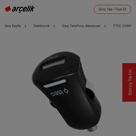
Ana Sayfa
Elektronik
Cep Telefonu Aksesuar
TTEC 2CKM01 
Görüş İletin