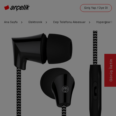
Ana Sayfa
Elektronik
Cep Telefonu Aksesuar
Hypergear S.W
Görüş İletin