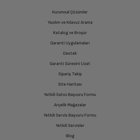
üzere sizinle randevu için iletişime geçecektir.
Kurumsal Çözümler
Yazılım ve Kılavuz Arama
Ürünü Yetkili Servise Teslim Edin
Katalog ve Broşür
Ürünü eksiksiz ve hasarsız olarak faturası ile birlikte
yetkili servise teslim edin.
Garanti Uygulamaları
Destek
Garanti Süresini Uzat
İade Talebiniz Onaylansın
Yetkili servis gerekli kontrolleri sağladıktan sonra İade
Sipariş Takip
süreciniz tamamlanacaktır.
Site Haritası
Yetkili Satıcı Başvuru Formu
Ücretiniz İade Edilsin
Arçelik Mağazalar
Ücret iadesi gerçekleştiğinde SMS ile bilgilendirme
Yetkili Servis Başvuru Formu
sağlanacaktır.
Yetkili Servisler
Siparişiniz henüz teslim edilmediyse iptal talebinizin
Blog