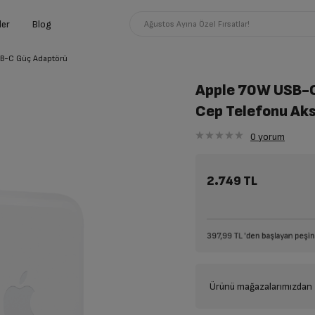
ler
Blog
Ağustos Ayına Özel Fırsatlar!
B-C Güç Adaptörü
Apple 70W USB-C
Cep Telefonu Ak
0
yorum
2.749 TL
Ürünü mağazalarımızdan t