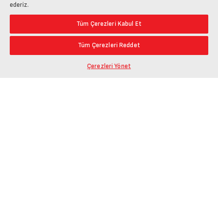
ederiz.
Tüm Çerezleri Kabul Et
Tüm Çerezleri Reddet
Çerezleri Yönet
Ürün Bağlantısını Kopyala
Öne Çıkanlar
En Düşük Fiyat
Paylaş
En Yüksek Fiyat
En Çok Yorum Alan