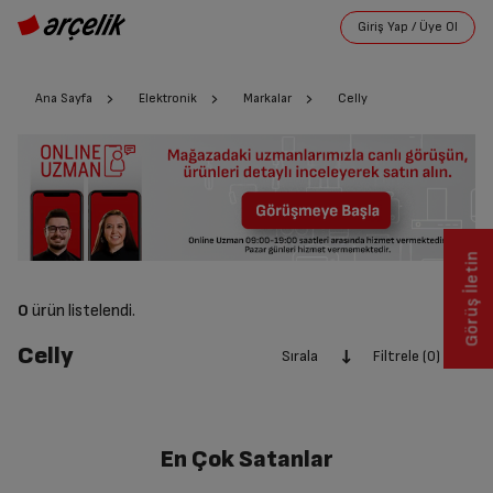
Ana Sayfa
Elektronik
Markalar
Celly
Görüş İletin
0
ürün listelendi.
Celly
Sırala
Filtrele (0)
En Çok Satanlar