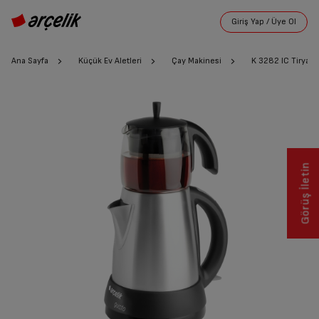
Ana Sayfa
Küçük Ev Aletleri
Çay Makinesi
K 3282 IC Tiryaki
Görüş İletin