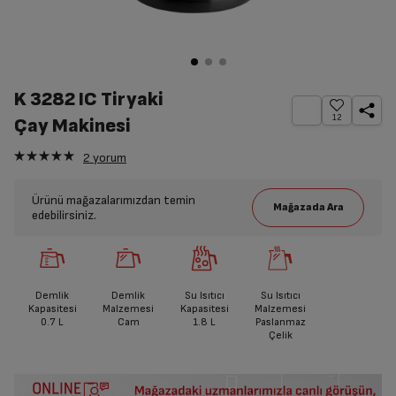
K 3282 IC Tiryaki
12
Çay Makinesi
2
yorum
Ürünü mağazalarımızdan temin
edebilirsiniz.
Demlik
Demlik
Su Isıtıcı
Su Isıtıcı
Kapasitesi
Malzemesi
Kapasitesi
Malzemesi
0.7
L
Cam
1.8
L
Paslanmaz
Çelik