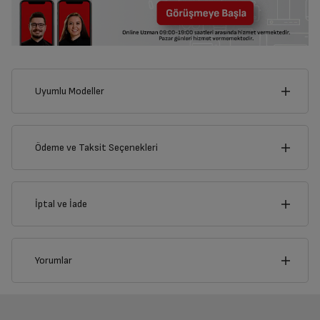
Uyumlu Modeller
Ödeme ve Taksit Seçenekleri
Kredi Kartı
İptal ve İade
Çoklu Kart ile yapılacak ödemelerde , belirtilen vadeli
taksit seçenekleri kullanılamayacaktır.
Kredi Seçenekleri
İptal/İade Talebi Oluşturun
CFM 9449 S
CM 9058 B Gurme
Yorumlar
Otomatik Çay Makinesi
Siparişlerim sayfasından iade etmek istediğiniz ürünü
Nasıl Kullanılır?
Bireysel Kredi Kartı
Ticari Kredi Kartı
bulup, İptal/İade Et’e tıklayarak süreci başlatabilirsiniz.
Havale / EFT
Sepetinizi Oluşturun
Banka
Tek Çekim
2 Taksit