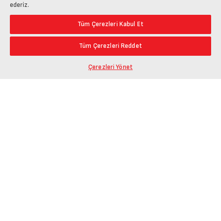
ederiz.
Tüm Çerezleri Kabul Et
Tüm Çerezleri Reddet
Çerezleri Yönet
Ürün Bağlantısını Kopyala
Öne Çıkanlar
En Düşük Fiyat
Paylaş
En Yüksek Fiyat
En Çok Yorum Alan