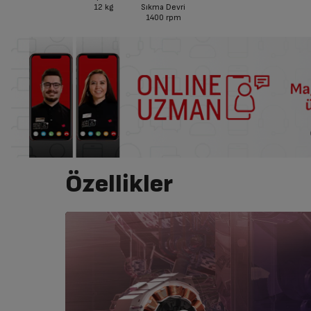
12
kg
Sıkma Devri
1400
rpm
Özellikler