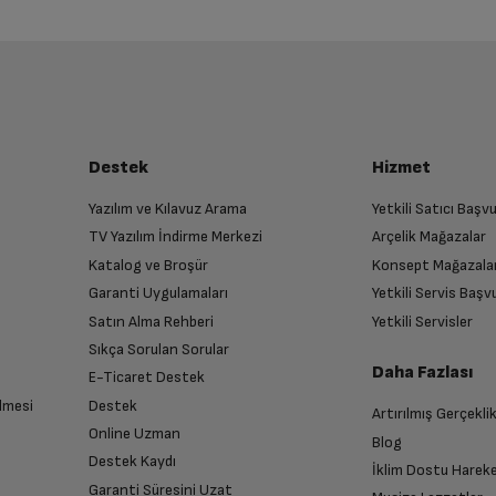
Apre Koruma
Bu ürüne henüz yorum yapılmamış.
İlk yorumu sen yap!
luşturun
Gömlek
almak üzere sizinle randevu için iletişime geçecektir.
Günlük Hızlı
Destek
Hizmet
Yazılım ve Kılavuz Arama
Yetkili Satıcı Baş
Ultra Hassas
TV Yazılım İndirme Merkezi
Arçelik Mağazalar
n
Katalog ve Broşür
Konsept Mağazala
 birlikte yetkili servise teslim edin.
Garanti Uygulamaları
Yetkili Servis Baş
Elde yıkama
Satın Alma Rehberi
Yetkili Servisler
Sıkça Sorulan Sorular
Daha Fazlası
E-Ticaret Destek
Havalandırma
lmesi
Destek
Artırılmış Gerçekli
n sonra İade süreciniz tamamlanacaktır.
Online Uzman
Blog
Woolmark Sertifikalı Yünlü
Destek Kaydı
İklim Dostu Harek
Garanti Süresini Uzat