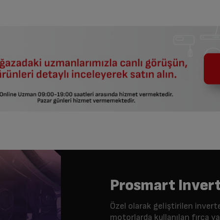
Prosmart Inver
Özel olarak geliştirilen inv
motorlarda kullanılan fırça yap