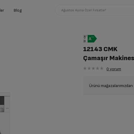
ler
Blog
Ağustos Ayına Özel Fırsatlar!
12143 CMK
Çamaşır Makines
0
yorum
Ürünü mağazalarımızdan t