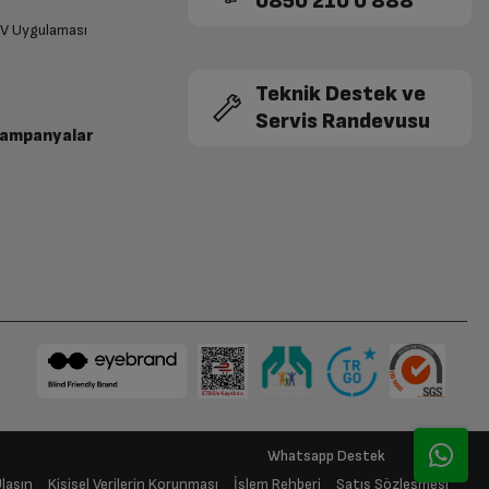
0850 210 0 888
TV Uygulaması
Teknik Destek ve
Servis Randevusu
Kampanyalar
Beraber Seçelim
Ulaşın
Kişisel Verilerin Korunması
İşlem Rehberi
Satış Sözleşmesi