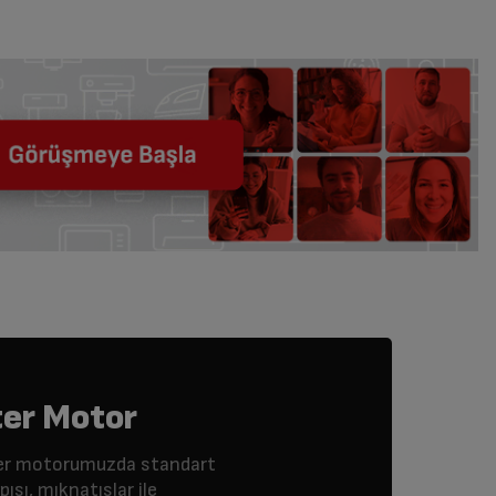
ter Motor
erter motorumuzda standart
ısı, mıknatıslar ile