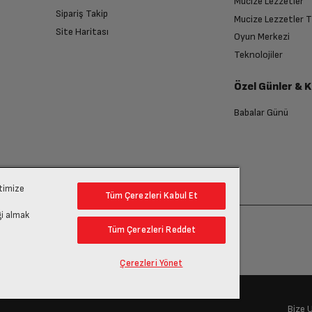
Mucize Lezzetler
Sipariş Takip
Yorgan
Mucize Lezzetler 
Site Haritası
Oyun Merkezi
endirme sağlanacaktır.
Teknolojiler
Var
Özel Günler & 
anması sonrasında ücret iadeniz en kısa süre içerisinde gerçekleşecektir.
12 kg
Babalar Günü
1400 rpm
ptimize
Tüm Çerezleri Kabul Et
Tek (Soğuk)
gi almak
Tüm Çerezleri Reddet
16
Çerezleri Yönet
Beyaz
Bize 