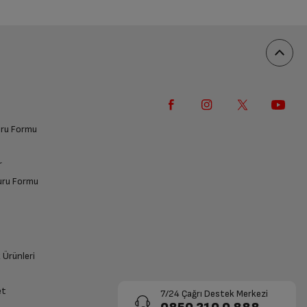
vuru Formu
r
vuru Formu
k Ürünleri
et
7/24 Çağrı Destek Merkezi