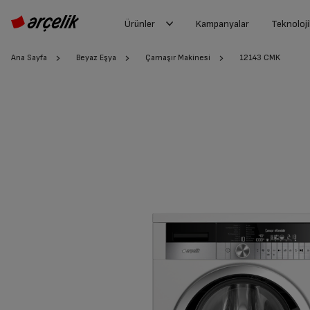
Ürünler
Kampanyalar
Teknoloji
Ana Sayfa
Beyaz Eşya
Çamaşır Makinesi
12143 CMK