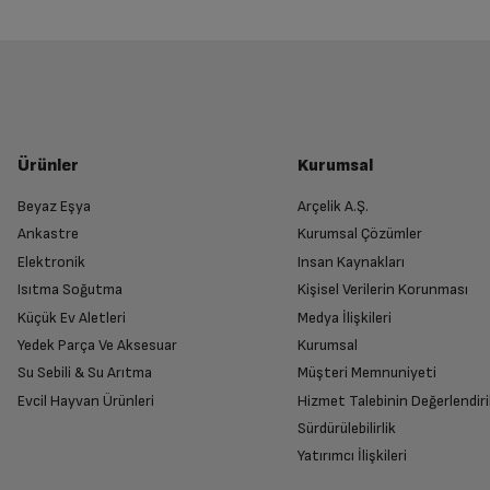
Program-10
Yetkili Servis İade Randevusu O
Program-11
Yetkili servis, ürünü adresinizinden teslim 
Program-12
Ürünler
Kurumsal
Beyaz Eşya
Arçelik A.Ş.
Program-13
Ankastre
Kurumsal Çözümler
Ürünü Yetkili Servise Teslim Edi
Elektronik
Insan Kaynakları
Ürünü eksiksiz ve hasarsız olarak faturası ile
Isıtma Soğutma
Kişisel Verilerin Korunması
Program-15
Küçük Ev Aletleri
Medya İlişkileri
Yedek Parça Ve Aksesuar
Kurumsal
Su Sebili & Su Arıtma
Müşteri Memnuniyeti
Program-5
İade Talebiniz Onaylansın
Evcil Hayvan Ürünleri
Hizmet Talebinin Değerlendiri
Yetkili servis gerekli kontrolleri sağladıkta
Sürdürülebilirlik
Program-6
Yatırımcı İlişkileri