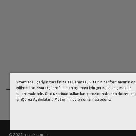
Program-7
Ücretiniz İade Edilsin
Ücret iadesi gerçekleştiğinde SMS ile bilgil
Çocuk Kilidi
Siparişiniz henüz teslim edilmediyse iptal talebinizin onayl
Kapasite
Maksimum Sıkma Devri
Sitemizde, içeriğin tarafınıza sağlanması, Site’nin performansının o
Su Girişi
edilmesi ve ziyaretçi profilinin anlaşılması için gerekli olan çerezler
kullanılmaktadır. Site üzerinde kullanılan çerezler hakkında detaylı bil
için
Çerez Aydınlatma Metni
’ni incelemenizi rica ederiz.
Program Sayısı
Ürün Rengi
© 2025 arcelik.com.tr