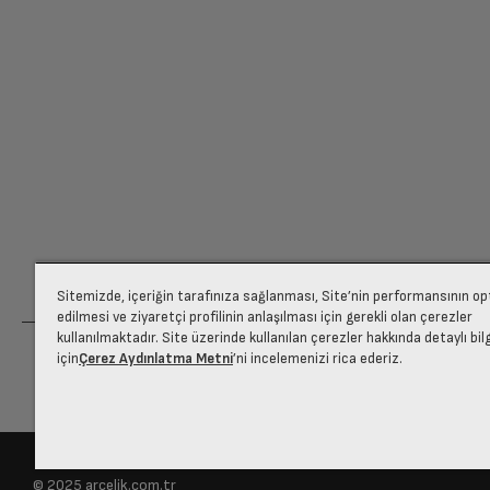
Bu yorumu faydalı buluyor musunuz?
Program-7
Ücretiniz İade Edilsin
Ücret iadesi gerçekleştiğinde SMS ile bilgil
Çocuk Kilidi
Siparişiniz henüz teslim edilmediyse iptal talebinizin onayl
Kapasite
Orhun
E
Maksimum Sıkma Devri
Sitemizde, içeriğin tarafınıza sağlanması, Site’nin performansının o
Su Girişi
edilmesi ve ziyaretçi profilinin anlaşılması için gerekli olan çerezler
kullanılmaktadır. Site üzerinde kullanılan çerezler hakkında detaylı bil
için
Çerez Aydınlatma Metni
’ni incelemenizi rica ederiz.
Program Sayısı
Ürün Rengi
© 2025 arcelik.com.tr