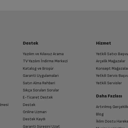
Ortalama Pu
Leke Programı
5.0
Mükemmel
luşturun
Gömlek
Çok İyi
almak üzere sizinle randevu için iletişime geçecektir.
06-05-2021
İyi
 Servis elemanları ve çağrı merkezi elemanlarına çok
Günlük Hızlı
Destek
Hizmet
Fena Değil
r. Makinaya gelirsek o kadar sessiz ki gidip çalışıyormu
 farkı diyorum.
Çok kötü
Yazılım ve Kılavuz Arama
Yetkili Satıcı Baş
Hızlı 14'
TV Yazılım İndirme Merkezi
Arçelik Mağazalar
n
Katalog ve Broşür
Konsept Mağazala
 birlikte yetkili servise teslim edin.
Garanti Uygulamaları
Yetkili Servis Baş
Elde yıkama
Satın Alma Rehberi
Yetkili Servisler
Sıkça Sorulan Sorular
Daha Fazlası
E-Ticaret Destek
Havalandırma
lmesi
Destek
Artırılmış Gerçekli
n sonra İade süreciniz tamamlanacaktır.
25-11-2020
Online Uzman
Blog
Yünlü
Destek Kaydı
İklim Dostu Harek
Garanti Süresini Uzat