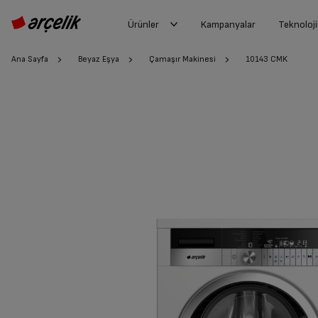
Ürünler
Kampanyalar
Teknoloji
Ana Sayfa
Beyaz Eşya
Çamaşır Makinesi
10143 CMK