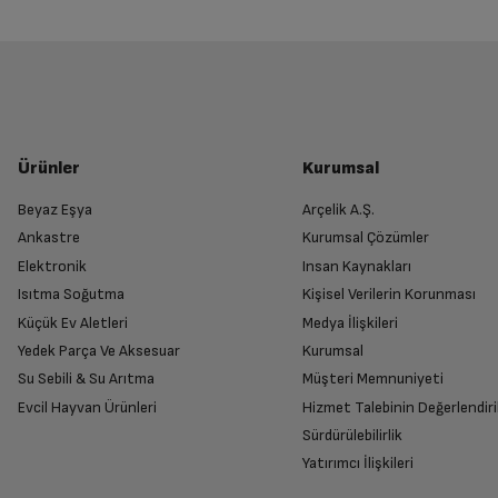
Program-10
Yetkili Servis İade Randevusu O
Program-11
Harika
Yetkili servis, ürünü adresinizinden teslim 
Murat
K
4 mayıs akşam sipariş verdim 6 mayıs sabah elimde oldu.
Program-12
Ürünler
Kurumsal
teşekkürler. Çok enerji dolu ve işlerini severek yapıyorla
diye baktım. Yıkaması çok iyi çok çok teşekkürler. Arçelik
Beyaz Eşya
Arçelik A.Ş.
Program-13
Ankastre
Kurumsal Çözümler
Ürünü Yetkili Servise Teslim Edi
Bu yorumu faydalı buluyor musunuz?
Elektronik
Insan Kaynakları
Ürünü eksiksiz ve hasarsız olarak faturası ile
Isıtma Soğutma
Kişisel Verilerin Korunması
Program-15
Küçük Ev Aletleri
Medya İlişkileri
Yedek Parça Ve Aksesuar
Kurumsal
Su Sebili & Su Arıtma
Müşteri Memnuniyeti
Program-5
İade Talebiniz Onaylansın
Evcil Hayvan Ürünleri
Hizmet Talebinin Değerlendiri
Yetkili servis gerekli kontrolleri sağladıkta
Orhun
E
Sürdürülebilirlik
Program-6
Harika
Yatırımcı İlişkileri