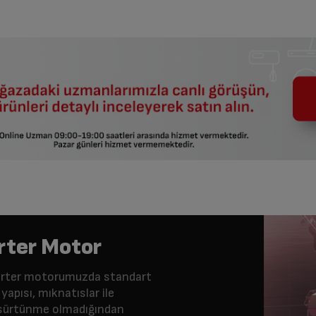
rter Motor
nverter motorumuzda standart
yapısı, mıknatıslar ile
e sürtünme olmadığından