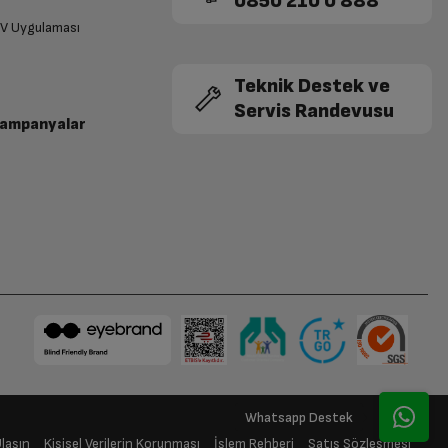
0850 210 0 888
TV Uygulaması
Teknik Destek ve
Servis Randevusu
Kampanyalar
Beraber Seçelim
Ulaşın
Kişisel Verilerin Korunması
İşlem Rehberi
Satış Sözleşmesi