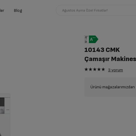
ler
Blog
Ağustos Ayına Özel Fırsatlar!
10143 CMK
Çamaşır Makines
3
yorum
Ürünü mağazalarımızdan t