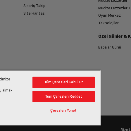
Mucize Lezzetler
Sipariş Takip
Yorgan
Mucize Lezzetler 
Site Haritası
Oyun Merkezi
endirme sağlanacaktır.
Teknolojiler
Var
Özel Günler & 
anması sonrasında ücret iadeniz en kısa süre içerisinde gerçekleşecektir.
10 kg
Babalar Günü
25-11-2020
1400 rpm
ptimize
Tüm Çerezleri Kabul Et
Tek (Soğuk)
gi almak
Tüm Çerezleri Reddet
16
Çerezleri Yönet
Beyaz
Bize 