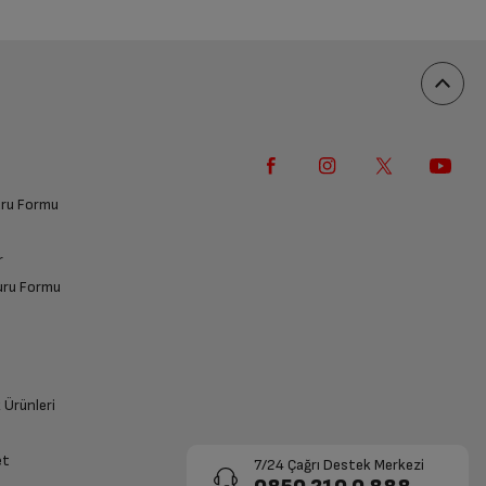
an
3
yorum
100%
0%
0%
0%
0%
vuru Formu
r
vuru Formu
k Ürünleri
et
7/24 Çağrı Destek Merkezi