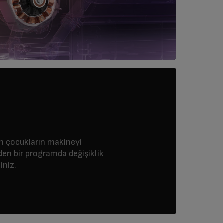
en çocukların makineyi
n bir programda değişiklik
iniz.