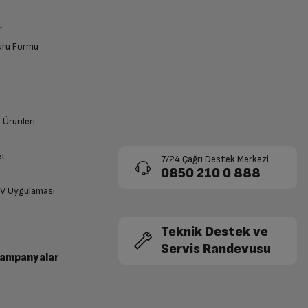
r
vuru Formu
k Ürünleri
et
7/24 Çağrı Destek Merkezi
0850 210 0 888
TV Uygulaması
Teknik Destek ve
Servis Randevusu
Kampanyalar