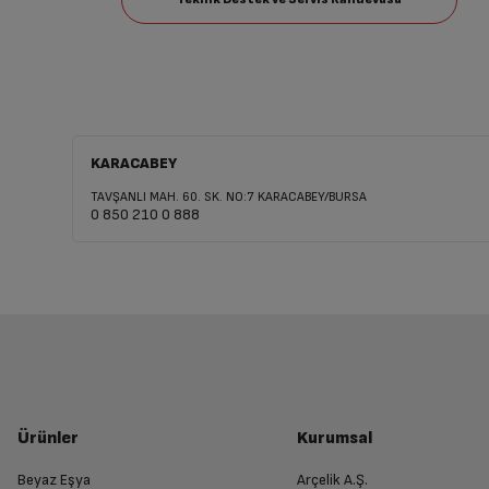
KARACABEY
TAVŞANLI MAH. 60. SK. NO:7 KARACABEY/BURSA
0 850 210 0 888
Ürünler
Kurumsal
Beyaz Eşya
Arçelik A.Ş.