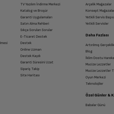
TV Yazılım İndirme Merkezi
Arçelik Mağazalar
Katalog ve Broşür
Konsept Mağazala
Garanti Uygulamaları
Yetkili Servis Baş
Satın Alma Rehberi
Yetkili Servisler
Sıkça Sorulan Sorular
Daha Fazlası
E-Ticaret Destek
lmesi
Destek
Artırılmış Gerçekli
Online Uzman
Blog
Destek Kaydı
İklim Dostu Harek
Garanti Süresini Uzat
Mucize Lezzetler
Sipariş Takip
Mucize Lezzetler 
Site Haritası
Oyun Merkezi
Teknolojiler
Özel Günler & 
Babalar Günü