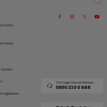
vuru Formu
r
vuru Formu
k Ürünleri
et
7/24 Çağrı Destek Merkezi
0850 210 0 888
TV Uygulaması