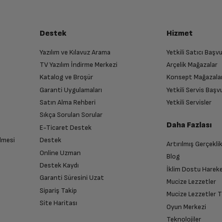
Destek
Hizmet
Yazılım ve Kılavuz Arama
Yetkili Satıcı Baş
TV Yazılım İndirme Merkezi
Arçelik Mağazalar
Katalog ve Broşür
Konsept Mağazala
Garanti Uygulamaları
Yetkili Servis Baş
Satın Alma Rehberi
Yetkili Servisler
Sıkça Sorulan Sorular
Daha Fazlası
E-Ticaret Destek
lmesi
Destek
Artırılmış Gerçekli
Online Uzman
Blog
Destek Kaydı
İklim Dostu Harek
Garanti Süresini Uzat
Mucize Lezzetler
Sipariş Takip
Mucize Lezzetler 
Site Haritası
Oyun Merkezi
Teknolojiler