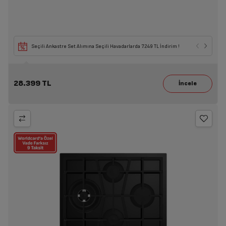
Seçili Ankastre Set Alımına Seçili Havadarlarda 7.249 TL İndirim !
28.399 TL