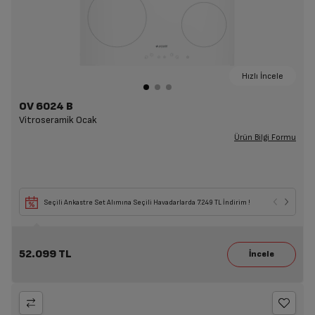
Hızlı İncele
OV 6024 B
Vitroseramik Ocak
Ürün Bilgi Formu
Seçili Ankastre Set Alımına Seçili Havadarlarda 7.249 TL İndirim !
52.099 TL