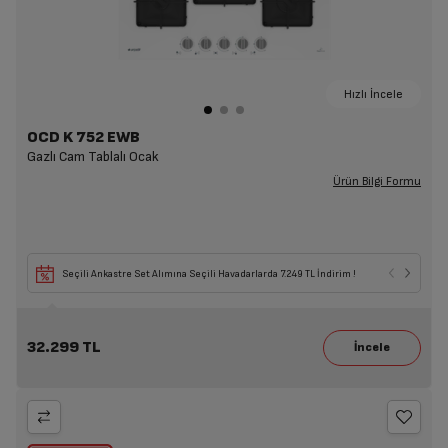
Hızlı İncele
OCD K 752 EWB
Gazlı Cam Tablalı Ocak
Ürün Bilgi Formu
Seçili Ankastre Set Alımına Seçili Havadarlarda 7.249 TL İndirim !
32.299 TL