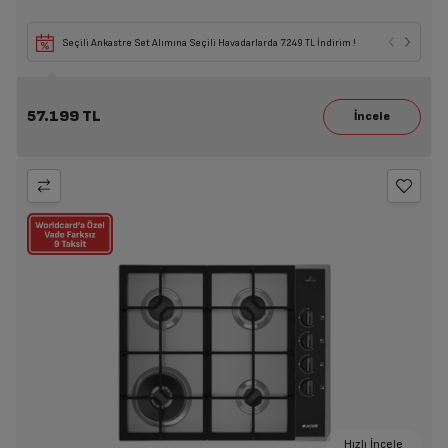
Seçili Ankastre Set Alımına Seçili Havadarlarda 7.249 TL İndirim !
57.199 TL
Hızlı İncele