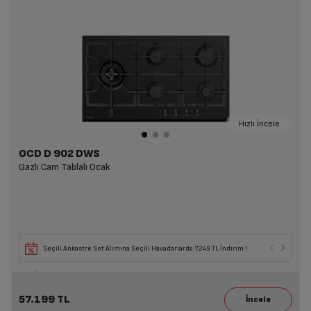
Hızlı İncele
OCD D 902 DWS
Gazlı Cam Tablalı Ocak
Seçili Ankastre Set Alımına Seçili Havadarlarda 7.249 TL İndirim !
57.199 TL