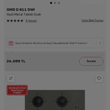
OMD D 611 DWI
Gazlı Metal Tablalı Ocak
Ürün Bilgi Formu
6 Yorum
Seçili Ankastre Set Alımına Seçili Havadarlarda 7.249 TL İndirim !
24.099 TL