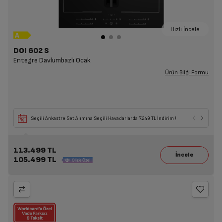
Hızlı İncele
DOI 602 S
Entegre Davlumbazlı Ocak
Ürün Bilgi Formu
Seçili Ankastre Set Alımına Seçili Havadarlarda 7.249 TL İndirim !
113.499 TL
105.499 TL