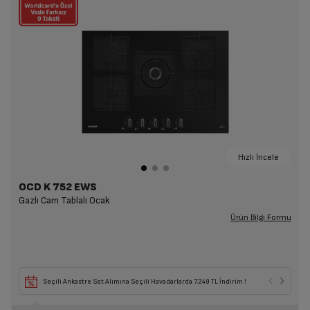
Hızlı İncele
OCD K 752 EWS
Gazlı Cam Tablalı Ocak
Ürün Bilgi Formu
Seçili Ankastre Set Alımına Seçili Havadarlarda 7.249 TL İndirim !