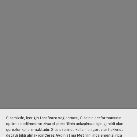
Sitemizde, içeriğin tarafınıza sağlanması, Site’nin performansının
optimize edilmesi ve ziyaretçi profilinin anlaşılması için gerekli olan
çerezler kullanılmaktadır. Site üzerinde kullanılan çerezler hakkında
detaylı bilgi almak için
Çerez Aydınlatma Metni
’ni incelemenizi rica