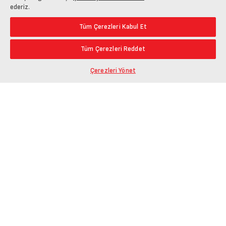
ederiz.
Tüm Çerezleri Kabul Et
Tüm Çerezleri Reddet
Çerezleri Yönet
Ürün Bağlantısını Kopyala
Öne Çıkanlar
En Düşük Fiyat
Paylaş
En Yüksek Fiyat
En Çok Yorum Alan