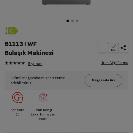
61113 I WF
156
Bulaşık Makinesi
Ürün Bilgi Formu
5
yorum
Ürünü mağazalarımızdan temin
edebilirsiniz.
Kapasite
Ürün Rengi
16
Leke Tutmayan
İnoks