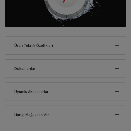
Ürün Teknik Özellikleri
60
cm
Dokümanlar
Ürünün güvenli kurulum ve kullanımı ile ilgili bilgiler ve işaretlerin
açıklamaları kullanma kılavuzlarının ilk bölümünde verilmiştir.
Uyumlu Aksesuarlar
cm
Türkçe
English
Русский
85
Hangi Mağazada Var
Dijital Kullanma Kılavuzu
İl