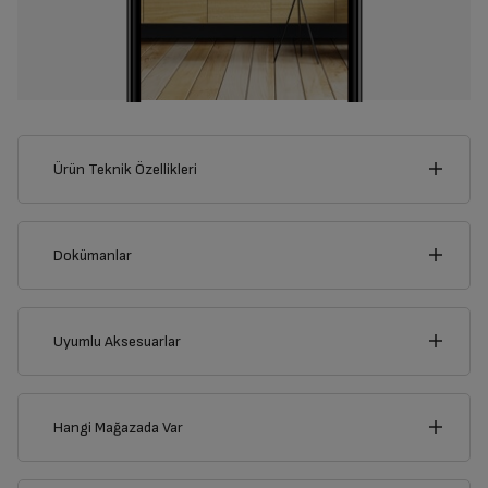
Ürün Teknik Özellikleri
60
cm
Dokümanlar
Ürünün güvenli kurulum ve kullanımı ile ilgili bilgiler ve işaretlerin
açıklamaları kullanma kılavuzlarının ilk bölümünde verilmiştir.
Uyumlu Aksesuarlar
Derinlik
Genişlik
Türkçe
English
60
cm
60
cm
Hangi Mağazada Var
Kullanma Kılavuzu
İl