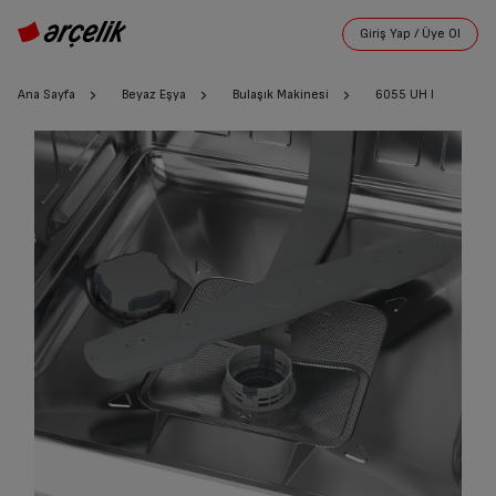
Ana Sayfa
Beyaz Eşya
Bulaşık Makinesi
6055 UH I