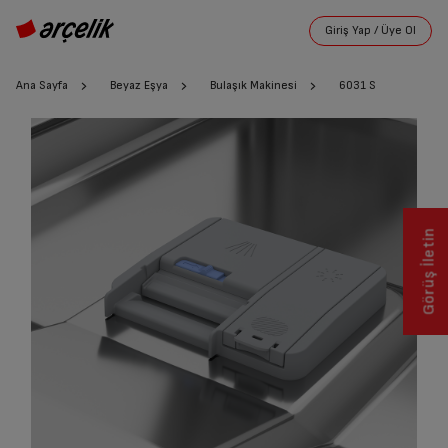
Ana Sayfa
Beyaz Eşya
Bulaşık Makinesi
6031 S
Görüş İletin