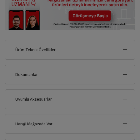
Ürün Teknik Özellikleri
60
cm
Dokümanlar
Ürünün güvenli kurulum ve kullanımı ile ilgili bilgiler ve işaretlerin
açıklamaları kullanma kılavuzlarının ilk bölümünde verilmiştir.
Uyumlu Aksesuarlar
Derinlik
Genişlik
Türkçe
English
60
cm
60
cm
Hangi Mağazada Var
Ürün Bilgi Formu
İl