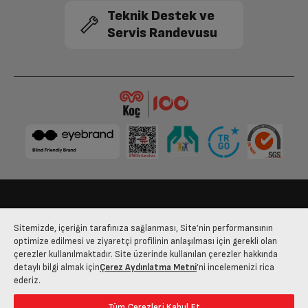
Teknik Destek ve
Motor Tipi
Standart
Servis Randevusu
Yarım Yük Yıkama
Var
Programlar
Program
Ekonomi 50 °C
Program
Yoğun 70 °C
Bize Ulaşın
Kişisel Verilerin Korunması
İşlem Rehberi
Program
Hızlı 58'
Sitemizde, içeriğin tarafınıza sağlanması, Site’nin performansının
Satış Sözleşmesi
optimize edilmesi ve ziyaretçi profilinin anlaşılması için gerekli olan
çerezler kullanılmaktadır. Site üzerinde kullanılan çerezler hakkında
Program Sıcaklıkları (°C)
50-65-70
© 2025 arcelik.com.tr
detaylı bilgi almak için
Çerez Aydınlatma Metni
’ni incelemenizi rica
ederiz.
Tüketim Bilgileri
Tüm Çerezleri Kabul Et