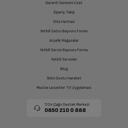
Garanti Süresini Uzat
İade Talebiniz Onaylansın
Aksesuarlar
Yetkili servis gerekli kontrolleri sağladıktan sonra İade
Sipariş Takip
süreciniz tamamlanacaktır.
Site Haritası
Yüksekliği Ayarlanabilir
Var
Fincan Rafları
Yetkili Satıcı Başvuru Formu
Ücretiniz İade Edilsin
Arçelik Mağazalar
Fincan Raf Sayısı
2
Ücret iadesi gerçekleştiğinde SMS ile bilgilendirme
Yetkili Servis Başvuru Formu
sağlanacaktır.
Alt Sepet Katlanır Tel
4
Yetkili Servisler
Sayısı
Siparişiniz henüz teslim edilmediyse iptal talebinizin
Blog
onaylanması sonrasında ücret iadeniz en kısa süre içerisinde
Çatal Kaşık Sepeti
Hareketli
gerçekleşecektir.
İklim Dostu Hareket
Mucize Lezzetler TV Uygulaması
Fonksiyon ve Teknolojiler
7/24 Çağrı Destek Merkezi
Bardak Koruma Sistemi
Var
0850 210 0 888
Fonksiyon 1
Yarım Yük