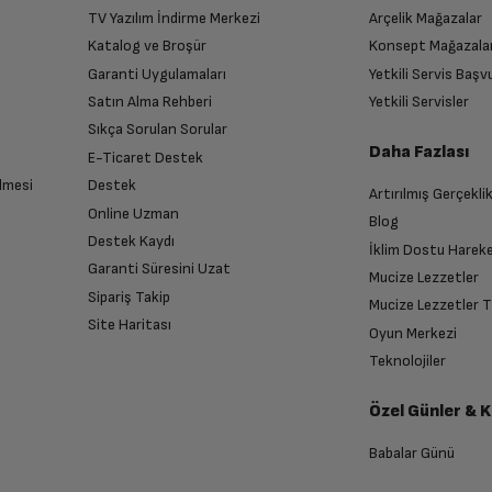
TV Yazılım İndirme Merkezi
Arçelik Mağazalar
Katalog ve Broşür
Konsept Mağazala
Garanti Uygulamaları
Yetkili Servis Baş
Satın Alma Rehberi
Yetkili Servisler
Sıkça Sorulan Sorular
Daha Fazlası
E-Ticaret Destek
lmesi
Destek
Artırılmış Gerçekli
Online Uzman
Blog
Destek Kaydı
İklim Dostu Harek
Garanti Süresini Uzat
Mucize Lezzetler
Sipariş Takip
Mucize Lezzetler 
Site Haritası
Oyun Merkezi
Teknolojiler
Özel Günler & 
Babalar Günü