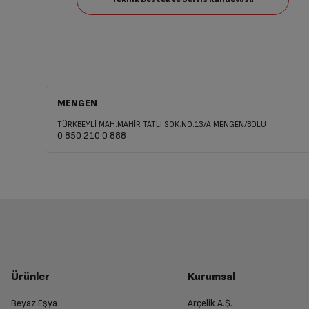
MENGEN
TÜRKBEYLİ MAH.MAHİR TATLI SOK.NO:13/A MENGEN/BOLU
0 850 210 0 888
Ürünler
Kurumsal
Beyaz Eşya
Arçelik A.Ş.