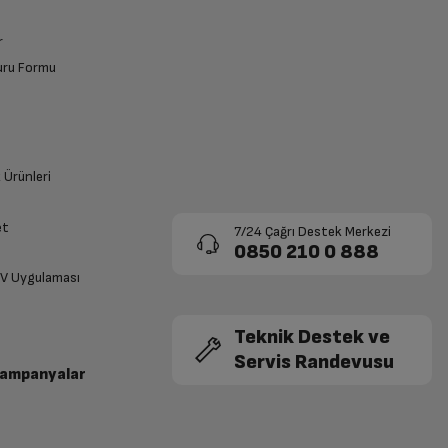
r
vuru Formu
k Ürünleri
et
7/24 Çağrı Destek Merkezi
0850 210 0 888
TV Uygulaması
Teknik Destek ve
Servis Randevusu
Kampanyalar