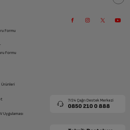
vuru Formu
r
vuru Formu
k Ürünleri
et
7/24 Çağrı Destek Merkezi
0850 210 0 888
TV Uygulaması