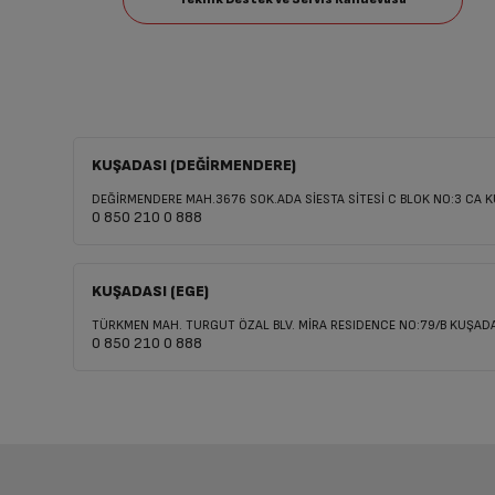
KUŞADASI (DEĞİRMENDERE)
DEĞİRMENDERE MAH.3676 SOK.ADA SİESTA SİTESİ C BLOK NO:3 CA 
0 850 210 0 888
KUŞADASI (EGE)
TÜRKMEN MAH. TURGUT ÖZAL BLV. MİRA RESIDENCE NO:79/B KUŞADA
0 850 210 0 888