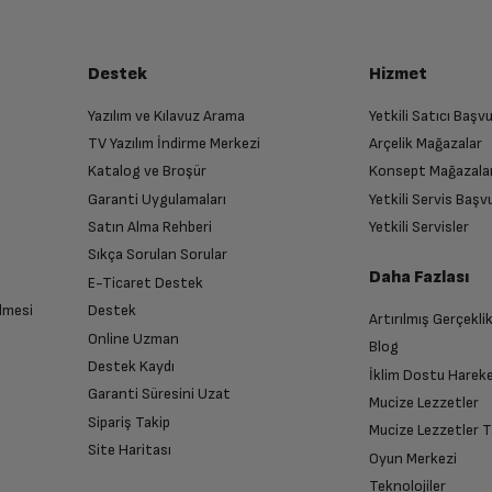
Destek
Hizmet
Yazılım ve Kılavuz Arama
Yetkili Satıcı Baş
TV Yazılım İndirme Merkezi
Arçelik Mağazalar
Katalog ve Broşür
Konsept Mağazala
Garanti Uygulamaları
Yetkili Servis Baş
Satın Alma Rehberi
Yetkili Servisler
Sıkça Sorulan Sorular
Daha Fazlası
E-Ticaret Destek
lmesi
Destek
Artırılmış Gerçekli
Online Uzman
Blog
Destek Kaydı
İklim Dostu Harek
Garanti Süresini Uzat
Mucize Lezzetler
Sipariş Takip
Mucize Lezzetler 
Site Haritası
Oyun Merkezi
Teknolojiler