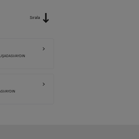
Sırala
KUŞADASI/AYDIN
SI/AYDIN