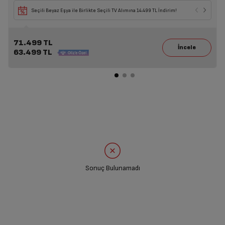
Seçili Beyaz Eşya ile Birlikte Seçili TV Alımına 14.499 TL İndirim!
71.499 TL
63.499 TL
Sonuç Bulunamadı