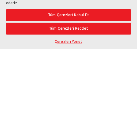
ederiz.
Tüm Çerezleri Kabul Et
Tüm Çerezleri Reddet
Çerezleri Yönet
Ürün Bağlantısını Kopyala
Öne Çıkanlar
En Düşük Fiyat
Paylaş
En Yüksek Fiyat
En Çok Yorum Alan