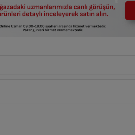
6
cm
Derinlik
Genişlik
1
cm
6
cm