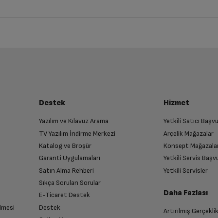
iz ürünü bulup, İptal/İade Et’e tıklayarak süreci başlatabilirsiniz.
Bu ürüne henüz yorum yapılmamış.
İlk yorumu sen yap!
luşturun
Var
almak üzere sizinle randevu için iletişime geçecektir.
Destek
Hizmet
Var
Yazılım ve Kılavuz Arama
Yetkili Satıcı Baş
TV Yazılım İndirme Merkezi
Arçelik Mağazalar
n
Var
Katalog ve Broşür
Konsept Mağazala
 birlikte yetkili servise teslim edin.
Garanti Uygulamaları
Yetkili Servis Baş
Satın Alma Rehberi
Yetkili Servisler
Var
Sıkça Sorulan Sorular
Daha Fazlası
E-Ticaret Destek
Var
lmesi
Destek
Artırılmış Gerçekli
n sonra İade süreciniz tamamlanacaktır.