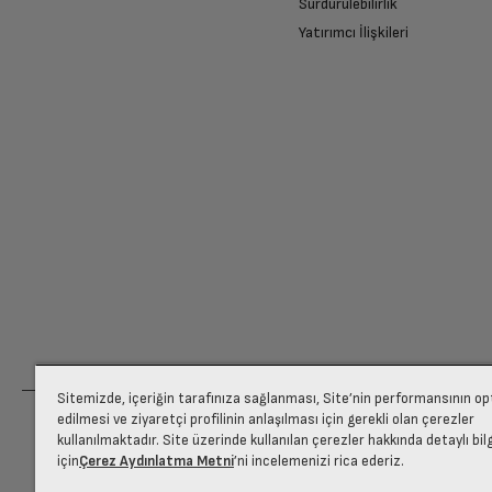
Sürdürülebilirlik
Yatırımcı İlişkileri
Renk
Ücretiniz İade Edilsin
İşletim Sistemi
Ücret iadesi gerçekleştiğinde SMS ile bilgil
İşletim Sistemi Versionu
Siparişiniz henüz teslim edilmediyse iptal talebinizin onayl
İşlemci
İşlemci Çekirdek Sayısı
Ekran Boyutu
Sitemizde, içeriğin tarafınıza sağlanması, Site’nin performansının o
edilmesi ve ziyaretçi profilinin anlaşılması için gerekli olan çerezler
kullanılmaktadır. Site üzerinde kullanılan çerezler hakkında detaylı bil
için
Çerez Aydınlatma Metni
’ni incelemenizi rica ederiz.
Ekran Çözünürlüğü