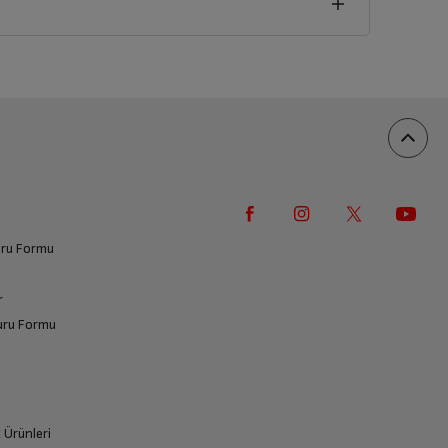
vuru Formu
r
vuru Formu
k Ürünleri