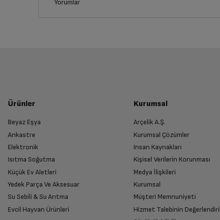
Yorumlar
İptal/İade Talebi Oluşturun
Siparişlerim sayfasından iade etmek istediğin
Genel Özellikler
Yetkili Servis İade Randevusu O
Super Retina HD
Yetkili servis, ürünü adresinizinden teslim 
Ürünler
Kurumsal
Retina HD
Beyaz Eşya
Arçelik A.Ş.
Ankastre
Kurumsal Çözümler
Ürünü Yetkili Servise Teslim Edi
Yüz Haritalama
Elektronik
Insan Kaynakları
Ürünü eksiksiz ve hasarsız olarak faturası ile
Isıtma Soğutma
Kişisel Verilerin Korunması
Küçük Ev Aletleri
Medya İlişkileri
Animoji
Yedek Parça Ve Aksesuar
Kurumsal
Su Sebili & Su Arıtma
Müşteri Memnuniyeti
İade Talebiniz Onaylansın
Portre Işığı
Evcil Hayvan Ürünleri
Hizmet Talebinin Değerlendiri
Yetkili servis gerekli kontrolleri sağladıkta