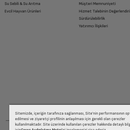
Su Sebili & Su Arıtma
Müşteri Memnuniyeti
İade Talebiniz Onaylansın
Evcil Hayvan Ürünleri
Hizmet Talebinin Değerlendiri
Yetkili servis gerekli kontrolleri sağladıkta
Sürdürülebilirlik
Yatırımcı İlişkileri
Ücretiniz İade Edilsin
Ücret iadesi gerçekleştiğinde SMS ile bilgil
Siparişiniz henüz teslim edilmediyse iptal talebinizin onayl
Sitemizde, içeriğin tarafınıza sağlanması, Site’nin performansının o
edilmesi ve ziyaretçi profilinin anlaşılması için gerekli olan çerezler
kullanılmaktadır. Site üzerinde kullanılan çerezler hakkında detaylı bil