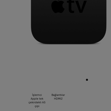
İşlemci
Bağlantılar
Apple tek
HDMI2
çekirdekli A5
çipi