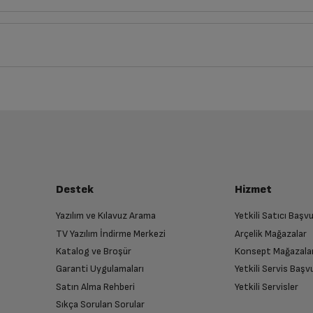
Derinlik
Genişlik
10
cm
10
cm
iz ürünü bulup, İptal/İade Et’e tıklayarak süreci başlatabilirsiniz.
Eskiden Yeniye
Ortalama Pu
5.0
Mükemmel
luşturun
Apple tek çekirdekli A5 çipi
Çok İyi
almak üzere sizinle randevu için iletişime geçecektir.
19-03-2018
İyi
en yapmış oldukları başka markalı ürünlerin satışlarında
Destek
Hizmet
Fena Değil
ş vermiş olduğum ürün sabah 8:30 da kargoya teslim
Çok kötü
Yazılım ve Kılavuz Arama
Yetkili Satıcı Baş
TV Yazılım İndirme Merkezi
Arçelik Mağazalar
n
Katalog ve Broşür
Konsept Mağazala
 birlikte yetkili servise teslim edin.
Garanti Uygulamaları
Yetkili Servis Baş
Satın Alma Rehberi
Yetkili Servisler
Sıkça Sorulan Sorular