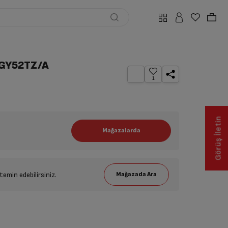
MGY52TZ/A
1
Görüş İletin
emin edebilirsiniz.