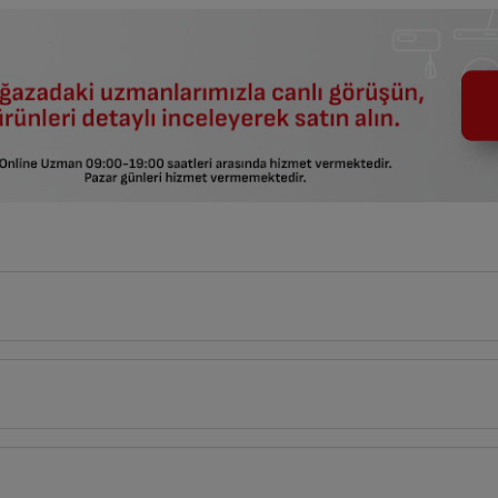
10
cm