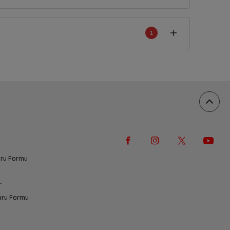
1
an
1
yorum
100%
0%
0%
0%
0%
vuru Formu
r
vuru Formu