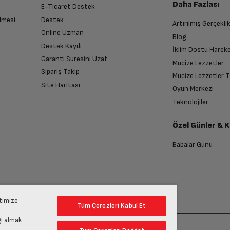
Daha Fazlası
E-Ticaret Destek
lmesi
Destek
Artırılmış Gerçekli
n sonra İade süreciniz tamamlanacaktır.
Online Uzman
Blog
Destek Kaydı
İklim Dostu Harek
Garanti Süresini Uzat
Mucize Lezzetler
Sipariş Takip
Mucize Lezzetler 
Site Haritası
Oyun Merkezi
endirme sağlanacaktır.
Teknolojiler
Özel Günler & 
anması sonrasında ücret iadeniz en kısa süre içerisinde gerçekleşecektir.
Babalar Günü
ptimize
Tüm Çerezleri Kabul Et
gi almak