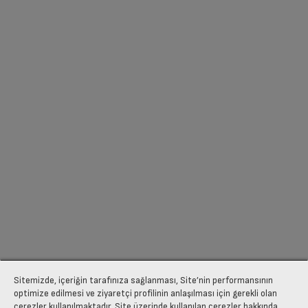
Sitemizde, içeriğin tarafınıza sağlanması, Site’nin performansının
optimize edilmesi ve ziyaretçi profilinin anlaşılması için gerekli olan
çerezler kullanılmaktadır. Site üzerinde kullanılan çerezler hakkında