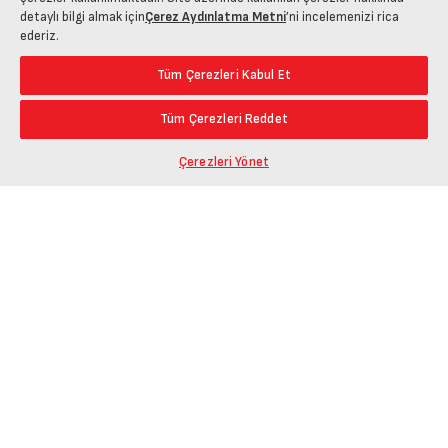
detaylı bilgi almak için
Çerez Aydınlatma Metni
’ni incelemenizi rica
ederiz.
Tüm Çerezleri Kabul Et
Tüm Çerezleri Reddet
Çerezleri Yönet
Ürün Bağlantısını Kopyala
Öne Çıkanlar
En Düşük Fiyat
Paylaş
En Yüksek Fiyat
En Çok Yorum Alan