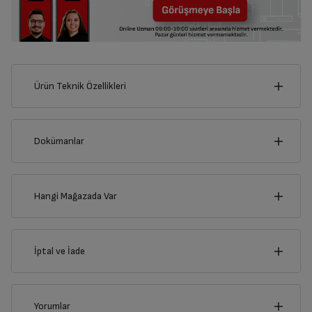
Ürün Teknik Özellikleri
75
cm
Dokümanlar
Ürünün güvenli kurulum ve kullanımı ile ilgili bilgiler ve işaretlerin
açıklamaları kullanma kılavuzlarının ilk bölümünde verilmiştir.
Hangi Mağazada Var
cm
Türkçe
English
5
İl
İptal ve İade
Kullanma Kılavuzu
İlçe
İptal/İade Talebi Oluşturun
Yorumlar