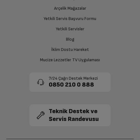
Ücretiniz İade Edilsin
Arçelik Mağazalar
Ücret iadesi gerçekleştiğinde SMS ile bilgilendirme
Yetkili Servis Başvuru Formu
sağlanacaktır.
Yetkili Servisler
Siparişiniz henüz teslim edilmediyse iptal talebinizin
Blog
onaylanması sonrasında ücret iadeniz en kısa süre içerisinde
gerçekleşecektir.
İklim Dostu Hareket
Mucize Lezzetler TV Uygulaması
7/24 Çağrı Destek Merkezi
0850 210 0 888
Teknik Destek ve
Servis Randevusu