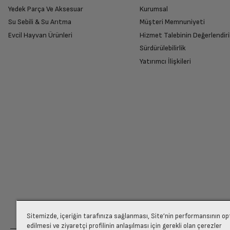
Yedek Parça Ve Aksesuar
Kurumsal
Su Sebili & Su Arıtma
Müşteri Memnuniyeti
İade Talebiniz Onaylansın
Evcil Hayvan Ürünleri
Hizmet Talebinin Değerlendiri
Yetkili servis gerekli kontrolleri sağladıkta
Sürdürülebilirlik
Yatırımcı İlişkileri
Ücretiniz İade Edilsin
Ücret iadesi gerçekleştiğinde SMS ile bilgil
Siparişiniz henüz teslim edilmediyse iptal talebinizin onayl
Sitemizde, içeriğin tarafınıza sağlanması, Site’nin performansının o
edilmesi ve ziyaretçi profilinin anlaşılması için gerekli olan çerezler