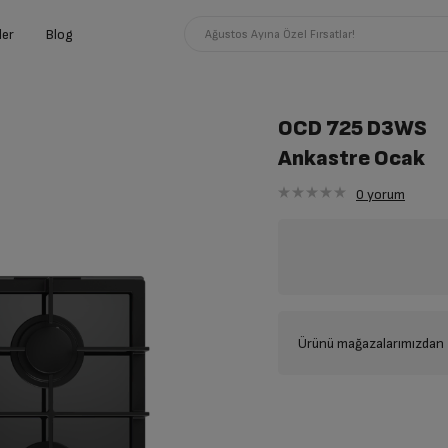
ler
Blog
Ağustos Ayına Özel Fırsatlar!
OCD 725 D3WS
Ankastre Ocak
0
yorum
Ürünü mağazalarımızdan t