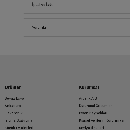
İptal ve İade
İlçe
Yorumlar
İptal/İade Talebi Oluşturun
Siparişlerim sayfasından iade etmek istediğin
Yetkili Servis İade Randevusu O
Yetkili servis, ürünü adresinizinden teslim 
Ürünler
Kurumsal
Beyaz Eşya
Arçelik A.Ş.
Ankastre
Kurumsal Çözümler
Ürünü Yetkili Servise Teslim Edi
Elektronik
Insan Kaynakları
Ürünü eksiksiz ve hasarsız olarak faturası ile
Isıtma Soğutma
Kişisel Verilerin Korunması
Küçük Ev Aletleri
Medya İlişkileri