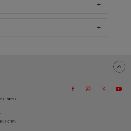
seklik
5
cm
vuru Formu
r
vuru Formu