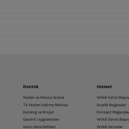
cm
Derinlik
Genişlik
Yük
5
52
cm
75
cm
iz ürünü bulup, İptal/İade Et’e tıklayarak süreci başlatabilirsiniz.
Bu ürüne henüz yorum yapılmamış.
İlk yorumu sen yap!
luşturun
almak üzere sizinle randevu için iletişime geçecektir.
Destek
Hizmet
Yazılım ve Kılavuz Arama
Yetkili Satıcı Baş
TV Yazılım İndirme Merkezi
Arçelik Mağazalar
n
Katalog ve Broşür
Konsept Mağazala
 birlikte yetkili servise teslim edin.
Garanti Uygulamaları
Yetkili Servis Baş
Satın Alma Rehberi
Yetkili Servisler