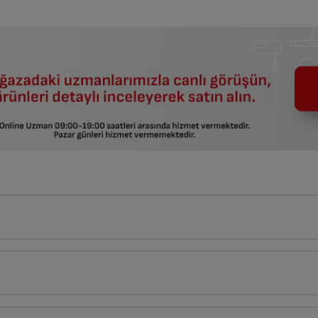
75
cm