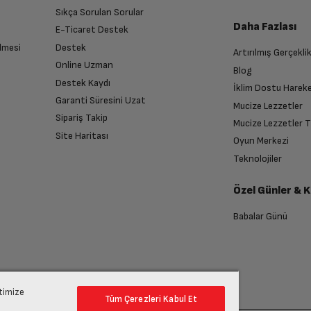
Sıkça Sorulan Sorular
Daha Fazlası
E-Ticaret Destek
lmesi
Destek
Artırılmış Gerçekli
n sonra İade süreciniz tamamlanacaktır.
Online Uzman
Blog
Destek Kaydı
İklim Dostu Harek
Garanti Süresini Uzat
Mucize Lezzetler
Sipariş Takip
Mucize Lezzetler 
Site Haritası
Oyun Merkezi
endirme sağlanacaktır.
Teknolojiler
Özel Günler & 
anması sonrasında ücret iadeniz en kısa süre içerisinde gerçekleşecektir.
Babalar Günü
ptimize
Tüm Çerezleri Kabul Et