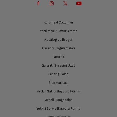
Yetkili Servis İade Randevusu Oluşturun
İlk yorumu sen yap!
Yetkili servis, ürünü adresinizinden teslim almak
Tip Etiketi
üzere sizinle randevu için iletişime geçecektir.
Kurumsal Çözümler
Yazılım ve Kılavuz Arama
Ürünü Yetkili Servise Teslim Edin
Ürün Bilgi Formu
Katalog ve Broşür
Ürünü eksiksiz ve hasarsız olarak faturası ile birlikte
yetkili servise teslim edin.
Garanti Uygulamaları
Destek
Garanti Süresini Uzat
İade Talebiniz Onaylansın
Yetkili servis gerekli kontrolleri sağladıktan sonra İade
Sipariş Takip
süreciniz tamamlanacaktır.
Site Haritası
Yetkili Satıcı Başvuru Formu
Ücretiniz İade Edilsin
Arçelik Mağazalar
Ücret iadesi gerçekleştiğinde SMS ile bilgilendirme
Yetkili Servis Başvuru Formu
sağlanacaktır.