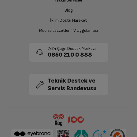
Yetkili Servisler
Siparişiniz henüz teslim edilmediyse iptal talebinizin
Blog
onaylanması sonrasında ücret iadeniz en kısa süre içerisinde
gerçekleşecektir.
İklim Dostu Hareket
Mucize Lezzetler TV Uygulaması
7/24 Çağrı Destek Merkezi
0850 210 0 888
Teknik Destek ve
Servis Randevusu