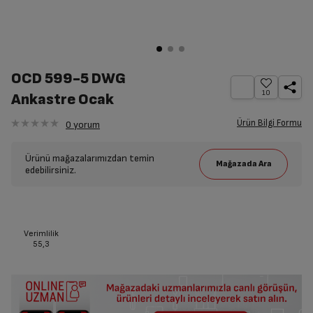
OCD 599-5 DWG
10
Ankastre Ocak
Ürün Bilgi Formu
0
yorum
Ürünü mağazalarımızdan temin
edebilirsiniz.
Verimlilik
55,3