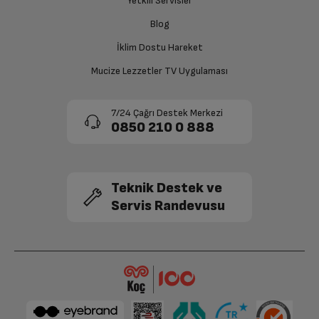
Yetkili Servisler
Siparişiniz henüz teslim edilmediyse iptal talebinizin
Blog
onaylanması sonrasında ücret iadeniz en kısa süre içerisinde
gerçekleşecektir.
İklim Dostu Hareket
Mucize Lezzetler TV Uygulaması
7/24 Çağrı Destek Merkezi
0850 210 0 888
Teknik Destek ve
Servis Randevusu