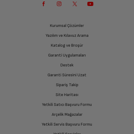
Yetkili Servis İade Randevusu Oluşturun
İlk yorumu sen yap!
Yetkili servis, ürünü adresinizinden teslim almak
Tip Etiketi
üzere sizinle randevu için iletişime geçecektir.
Kurumsal Çözümler
Yazılım ve Kılavuz Arama
Ürünü Yetkili Servise Teslim Edin
Ürün Bilgi Formu
Katalog ve Broşür
Ürünü eksiksiz ve hasarsız olarak faturası ile birlikte
yetkili servise teslim edin.
Garanti Uygulamaları
Destek
Garanti Süresini Uzat
İade Talebiniz Onaylansın
Yetkili servis gerekli kontrolleri sağladıktan sonra İade
Sipariş Takip
süreciniz tamamlanacaktır.
Site Haritası
Yetkili Satıcı Başvuru Formu
Ücretiniz İade Edilsin
Arçelik Mağazalar
Ücret iadesi gerçekleştiğinde SMS ile bilgilendirme
Yetkili Servis Başvuru Formu
sağlanacaktır.