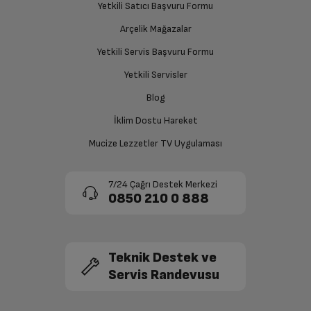
Yetkili Satıcı Başvuru Formu
Ağırlık: Paketsiz
14.1 kg
Ücretiniz İade Edilsin
Arçelik Mağazalar
Ücret iadesi gerçekleştiğinde SMS ile bilgilendirme
Boyut (cm) (GxYxD)
59.5 cm
Yetkili Servis Başvuru Formu
sağlanacaktır.
Yetkili Servisler
Derinlik
36.5 cm
Siparişiniz henüz teslim edilmediyse iptal talebinizin
Blog
onaylanması sonrasında ücret iadeniz en kısa süre içerisinde
gerçekleşecektir.
İklim Dostu Hareket
Diğer
Mucize Lezzetler TV Uygulaması
Maksimum Zamanlama
60 dakika
Süresi
7/24 Çağrı Destek Merkezi
0850 210 0 888
Hızlı Başlatma
Var
Mikrodalga Fırın Türü
Mikrodalga + Izgara
Teknik Destek ve
Servis Randevusu
Mikrodalga Güç Kademe
5
Sayısı