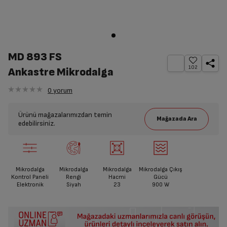
MD 893 FS
102
Ankastre Mikrodalga
0
yorum
Ürünü mağazalarımızdan temin
edebilirsiniz.
Mikrodalga
Mikrodalga
Mikrodalga
Mikrodalga Çıkış
Kontrol Paneli
Rengi
Hacmi
Gücü
Elektronik
Siyah
23
900
W