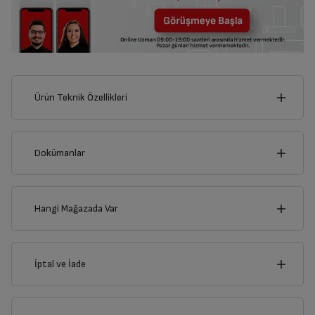
Ürün Teknik Özellikleri
60
cm
Dokümanlar
Ürünün güvenli kurulum ve kullanımı ile ilgili bilgiler ve işaretlerin
açıklamaları kullanma kılavuzlarının ilk bölümünde verilmiştir.
Hangi Mağazada Var
Derinlik
Genişlik
Türkçe
English
37
cm
60
cm
İl
İptal ve İade
Kullanma Kılavuzu
İlçe