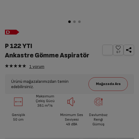
P 122 YTI
67
Ankastre Gömme Aspiratör
1
yorum
Ürünü mağazalarımızdan temin
edebilirsiniz.
Maksimum
Çekiş Gücü
381 m³/s
Genişlik
Minimum Ses
Davlumbaz
50 cm
Seviyesi
Rengi
49
dBA
Gümüş