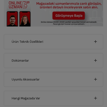
Ürün Teknik Özellikleri
53
cm
Dokümanlar
Ürünün güvenli kurulum ve kullanımı ile ilgili bilgiler ve işaretlerin
açıklamaları kullanma kılavuzlarının ilk bölümünde verilmiştir.
Uyumlu Aksesuarlar
cm
Türkçe
English
24
Hangi Mağazada Var