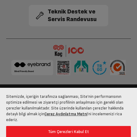
Performans
Teknik Destek ve
Her Kademe İçin Ses
Servis Randevusu
Güçleri (DIN/EN 60704-3
49 - 52 - 61 dBA
standardına göre)
Ölçüler
Ağırlık: Paketsiz
6.6 kg
Yükseklik
23.8 cm
Boyut (cm) (GxYxD)
53 cm
Sitemizde, içeriğin tarafınıza sağlanması, Site’nin performansının
Bize Ulaşın
Kişisel Verilerin Korunması
İşlem Rehberi
optimize edilmesi ve ziyaretçi profilinin anlaşılması için gerekli olan
çerezler kullanılmaktadır. Site üzerinde kullanılan çerezler hakkında
Derinlik
31 cm
Satış Sözleşmesi
detaylı bilgi almak için
Çerez Aydınlatma Metni
’ni incelemenizi rica
ederiz.
© 2025 arcelik.com.tr
Diğer
Tüm Çerezleri Kabul Et