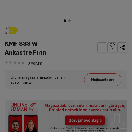
KMF 833 W
2
Ankastre Fırın
0
yorum
Ürünü mağazalarımızdan temin
edebilirsiniz.