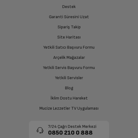
Kapak Açılma Yönü
Aşağı Açılır
Destek
Garanti Süresini Uzat
İade Talebiniz Onaylansın
Arka Duvar Katalitik
Var
Özelliği ile Kolay Temizleme
Yetkili servis gerekli kontrolleri sağladıktan sonra İade
Sipariş Takip
süreciniz tamamlanacaktır.
Site Haritası
Ekran Kilidi
Var
Yetkili Satıcı Başvuru Formu
Hareketli Üst Isıtıcı
Var
Ücretiniz İade Edilsin
Arçelik Mağazalar
Ücret iadesi gerçekleştiğinde SMS ile bilgilendirme
Yetkili Servis Başvuru Formu
sağlanacaktır.
Ön Kapak Nano Kaplama
Var
Yetkili Servisler
Siparişiniz henüz teslim edilmediyse iptal talebinizin
Blog
360 Derece Isı Teknolojisi
Var
onaylanması sonrasında ücret iadeniz en kısa süre içerisinde
gerçekleşecektir.
İklim Dostu Hareket
Aksesuarlar
Mucize Lezzetler TV Uygulaması
Standart Tepsi Adedi
1
7/24 Çağrı Destek Merkezi
0850 210 0 888