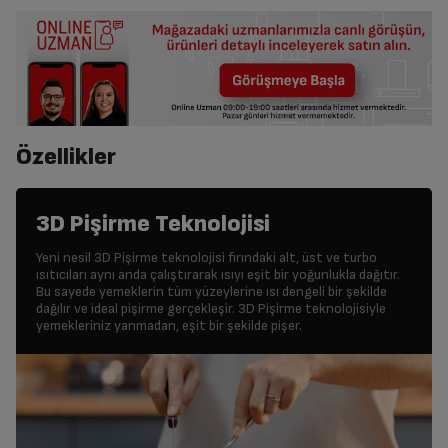
Özellikler
3D Pişirme Teknolojisi
Yeni nesil 3D Pişirme teknolojisi fırındaki alt, üst ve turbo
ısıtıcıları aynı anda çalıştırarak ısıyı eşit bir yoğunlukla dağıtır.
Bu sayede yemeklerin tüm yüzeylerine ısı dengeli bir şekilde
dağılır ve ideal pişirme gerçekleşir. 3D Pişirme teknolojisiyle
yemekleriniz yanmadan, eşit bir şekilde pişer.