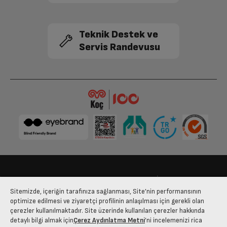
Derin Tepsi Adedi
1
Teknik Destek ve
Tel Izgara
1
Servis Randevusu
Pişirme Fonksiyonları ve Teknolojileri
Alt, üst ve turbo ısıtıcılar aynı anda
3 Boyutlu Pişirme Özelliği
çalışarak ısı eşit bir yoğunlukla
dağılır ve ideal pişirme gerçekleşir.
Buhar Destekli Pişirme
Var
Buhar Destekli Pişirme
Var
Bize Ulaşın
Kişisel Verilerin Korunması
İşlem Rehberi
Ön Kapak Nano Kaplama
Var
Sitemizde, içeriğin tarafınıza sağlanması, Site’nin performansının
Satış Sözleşmesi
optimize edilmesi ve ziyaretçi profilinin anlaşılması için gerekli olan
Pizza Pişirme
Var
çerezler kullanılmaktadır. Site üzerinde kullanılan çerezler hakkında
© 2025 arcelik.com.tr
detaylı bilgi almak için
Çerez Aydınlatma Metni
’ni incelemenizi rica