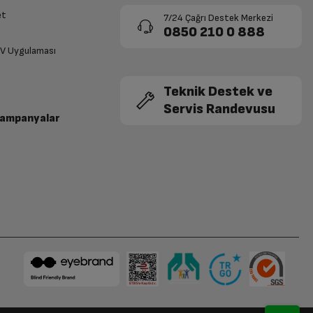
et
7/24 Çağrı Destek Merkezi
0850 210 0 888
TV Uygulaması
Teknik Destek ve
Servis Randevusu
Kampanyalar
 bir yoğunlukla dağılır ve ideal pişirme gerçekleşir.