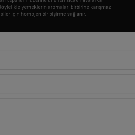
dan tepsilerin üzerine üflenen sıcak hava arka
Böylelikle yemeklerin aromaları birbirine karışmaz
iler için homojen bir pişirme sağlanır.
59
cm
Derinlik
Genişlik
57
cm
59
cm