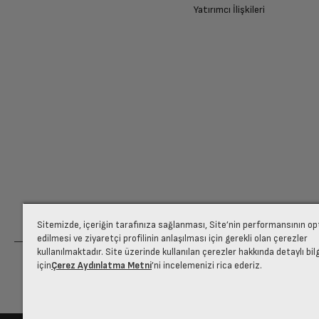
Yatırımcı İlişkileri
360 Derece Isı Teknolojisi
Ücretiniz İade Edilsin
Aksesuarlar
Ücret iadesi gerçekleştiğinde SMS ile bilgil
Derin Tepsi Adedi
Siparişiniz henüz teslim edilmediyse iptal talebinizin onayl
Tel Izgara
Pişirme Fonksiyonları ve Teknol
Sitemizde, içeriğin tarafınıza sağlanması, Site’nin performansının o
edilmesi ve ziyaretçi profilinin anlaşılması için gerekli olan çerezler
3 Boyutlu Pişirme Özelliği
kullanılmaktadır. Site üzerinde kullanılan çerezler hakkında detaylı bil
için
Çerez Aydınlatma Metni
’ni incelemenizi rica ederiz.
Buz Çözme Fonksiyonu