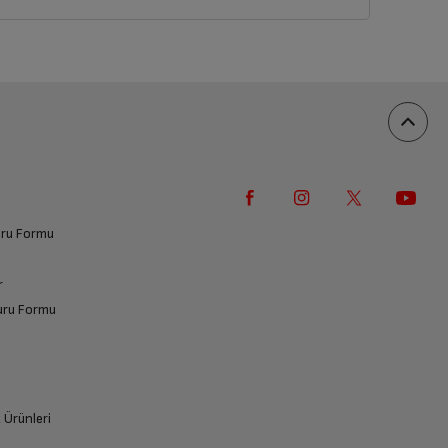
vuru Formu
r
vuru Formu
k Ürünleri