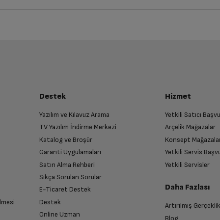
iz ürünü bulup, İptal/İade Et’e tıklayarak süreci başlatabilirsiniz.
Bu ürüne henüz yorum yapılmamış.
İlk yorumu sen yap!
luşturun
Var
almak üzere sizinle randevu için iletişime geçecektir.
Destek
Hizmet
3
Yazılım ve Kılavuz Arama
Yetkili Satıcı Baş
TV Yazılım İndirme Merkezi
Arçelik Mağazalar
n
Aşağı Açılır
Katalog ve Broşür
Konsept Mağazala
 birlikte yetkili servise teslim edin.
Garanti Uygulamaları
Yetkili Servis Baş
Satın Alma Rehberi
Yetkili Servisler
Var
Sıkça Sorulan Sorular
Daha Fazlası
E-Ticaret Destek
Var
lmesi
Destek
Artırılmış Gerçekli
n sonra İade süreciniz tamamlanacaktır.
Online Uzman
Blog