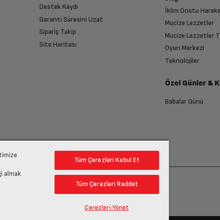
Destek Kaydı
Var
İklim Dostu Harek
Garanti Süresini Uzat
Mucize Lezzetler
Sipariş Takip
Mucize Lezzetler 
Site Haritası
Oyun Merkezi
endirme sağlanacaktır.
Teknolojiler
1
Özel Günler & 
anması sonrasında ücret iadeniz en kısa süre içerisinde gerçekleşecektir.
Babalar Günü
1
ojileri
ptimize
Tüm Çerezleri Kabul Et
Alt, üst ve turbo ısıtıcılar aynı anda çalışarak ısı eşit
gi almak
Tüm Çerezleri Reddet
Var
Çerezleri Yönet