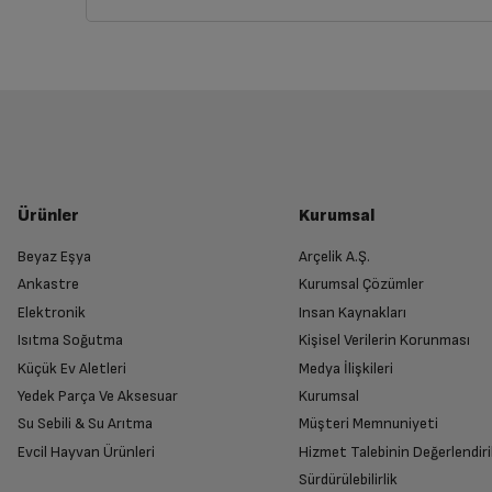
Siparişlerim sayfasından iade etmek istediğin
Diğer
Yetkili Servis İade Randevusu O
Statik Fonksiyon
Yetkili servis, ürünü adresinizinden teslim 
Ürünler
Kurumsal
Ana Fırın Ön Kapak Cam Sayısı
Beyaz Eşya
Arçelik A.Ş.
Ankastre
Kurumsal Çözümler
Ürünü Yetkili Servise Teslim Edi
Kapak Açılma Yönü
Elektronik
Insan Kaynakları
Ürünü eksiksiz ve hasarsız olarak faturası ile
Isıtma Soğutma
Kişisel Verilerin Korunması
Küçük Ev Aletleri
Medya İlişkileri
Arka Duvar Katalitik Özelliği ile Kolay Temizleme
Yedek Parça Ve Aksesuar
Kurumsal
Su Sebili & Su Arıtma
Müşteri Memnuniyeti
İade Talebiniz Onaylansın
Ekran Kilidi
Evcil Hayvan Ürünleri
Hizmet Talebinin Değerlendiri
Yetkili servis gerekli kontrolleri sağladıkta
Sürdürülebilirlik