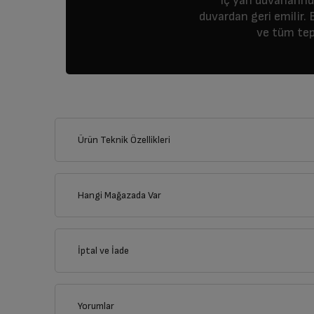
iç yan duvarların
duvardan geri emilir. 
ve tüm teps
Ürün Teknik Özellikleri
Hangi Mağazada Var
İl
İptal ve İade
İlçe
Yorumlar
İptal/İade Talebi Oluşturun