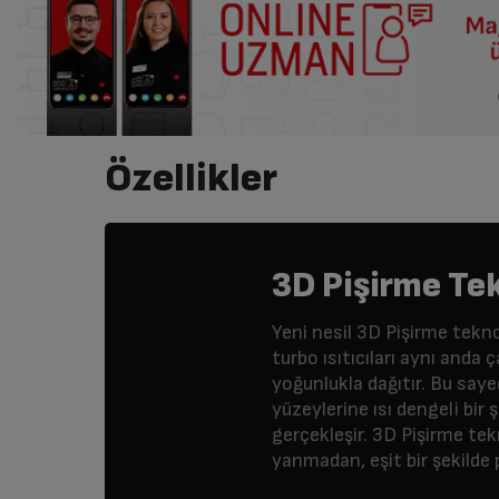
Özellikler
3D Pişirme Tek
Yeni nesil 3D Pişirme teknol
turbo ısıtıcıları aynı anda ça
yoğunlukla dağıtır. Bu say
yüzeylerine ısı dengeli bir ş
gerçekleşir. 3D Pişirme tek
yanmadan, eşit bir şekilde p