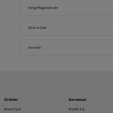
Hangi Mağazada Var
İl
İptal ve İade
Kullanma 
İlçe
Yorumlar
Genel Özellikler
İptal/İade Talebi Oluşturun
Siparişlerim sayfasından iade etmek istediğin
Motor Tipi
Yetkili Servis İade Randevusu O
Davlumbaz Rengi
Yetkili servis, ürünü adresinizinden teslim 
Genişlik
Ürünler
Kurumsal
Beyaz Eşya
Arçelik A.Ş.