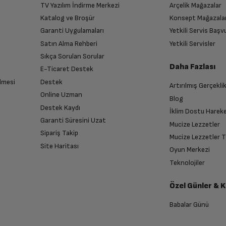
46 dBA
TV Yazılım İndirme Merkezi
Arçelik Mağazalar
n
Katalog ve Broşür
Konsept Mağazala
 birlikte yetkili servise teslim edin.
Garanti Uygulamaları
Yetkili Servis Baş
627 m³/h
Satın Alma Rehberi
Yetkili Servisler
Sıkça Sorulan Sorular
Daha Fazlası
E-Ticaret Destek
A
lmesi
Destek
Artırılmış Gerçekli
n sonra İade süreciniz tamamlanacaktır.
Online Uzman
Blog
Destek Kaydı
İklim Dostu Harek
Garanti Süresini Uzat
Mucize Lezzetler
Sipariş Takip
Mucize Lezzetler 
Elektronik - Dokunmatik
Site Haritası
Oyun Merkezi
endirme sağlanacaktır.
Teknolojiler
2
Özel Günler & 
anması sonrasında ücret iadeniz en kısa süre içerisinde gerçekleşecektir.
LED
Babalar Günü