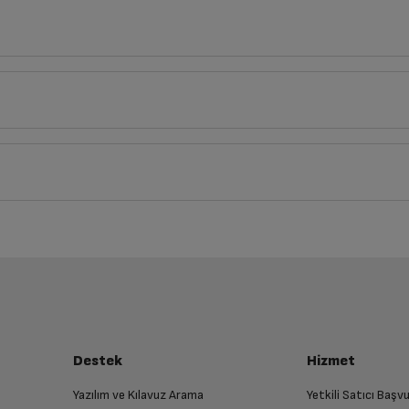
cm
Türkçe
English
Derinlik
Genişlik
Yük
37
39
cm
60
cm
3
Kılavuzu
iz ürünü bulup, İptal/İade Et’e tıklayarak süreci başlatabilirsiniz.
Standart Motor
Bu ürüne henüz yorum yapılmamış.
İlk yorumu sen yap!
luşturun
Siyah
almak üzere sizinle randevu için iletişime geçecektir.
60 cm
Destek
Hizmet
Yazılım ve Kılavuz Arama
Yetkili Satıcı Baş