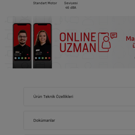
Standart Motor
Seviyesi
46
dBA
Ürün Teknik Özellikleri
Dokümanlar
Ürünün güvenli kurulum ve kullanımı ile ilgili bilgiler ve işare