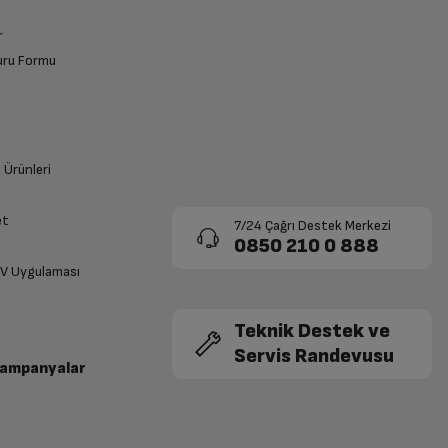
r
vuru Formu
k Ürünleri
et
7/24 Çağrı Destek Merkezi
0850 210 0 888
TV Uygulaması
Teknik Destek ve
Servis Randevusu
Kampanyalar