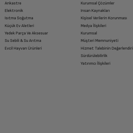
Minimum Ses Seviyesi
Ankastre
Kurumsal Çözümler
Ürünü Yetkili Servise Teslim Edi
Elektronik
Insan Kaynakları
Ürünü eksiksiz ve hasarsız olarak faturası ile
Isıtma Soğutma
Kişisel Verilerin Korunması
Maksimum Çekiş Gücü
Küçük Ev Aletleri
Medya İlişkileri
Yedek Parça Ve Aksesuar
Kurumsal
Su Sebili & Su Arıtma
Müşteri Memnuniyeti
Enerji Sınıfı
İade Talebiniz Onaylansın
Evcil Hayvan Ürünleri
Hizmet Talebinin Değerlendiri
Yetkili servis gerekli kontrolleri sağladıkta
Sürdürülebilirlik
Temel Özellikler
Yatırımcı İlişkileri
Kontrol Tipi
Ücretiniz İade Edilsin
Ücret iadesi gerçekleştiğinde SMS ile bilgil
Lamba Adedi
Siparişiniz henüz teslim edilmediyse iptal talebinizin onayl
Lamba Tipi