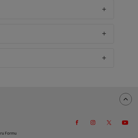
seklik
7
cm
vuru Formu