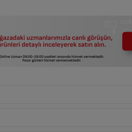
60
cm
tlerin açıklamaları kullanma kılavuzlarının ilk bölümünde verilmiştir.