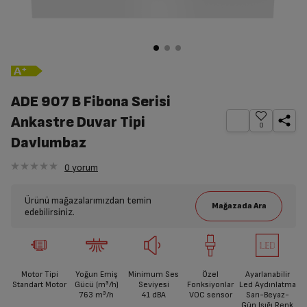
ADE 907 B Fibona Serisi
Ankastre Duvar Tipi
0
Davlumbaz
0
yorum
Ürünü mağazalarımızdan temin
edebilirsiniz.
Motor Tipi
Yoğun Emiş
Minimum Ses
Özel
Ayarlanabilir
Standart Motor
Gücü (m³/h)
Seviyesi
Fonksiyonlar
Led Aydınlatma
763
m³/h
41
dBA
VOC sensor
Sarı-Beyaz-
Gün Işığı Renk