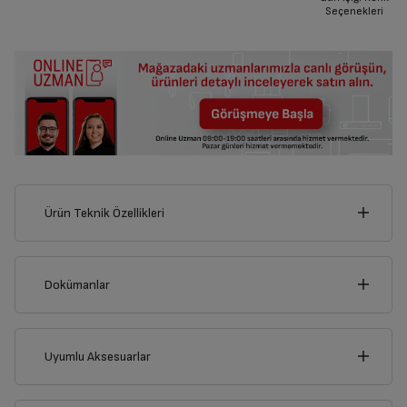
Seçenekleri
Ürün Teknik Özellikleri
60
cm
Dokümanlar
Ürünün güvenli kurulum ve kullanımı ile ilgili bilgiler ve işaretlerin
açıklamaları kullanma kılavuzlarının ilk bölümünde verilmiştir.
Uyumlu Aksesuarlar
Derinlik
Genişlik
Türkçe
English
51
cm
60
cm