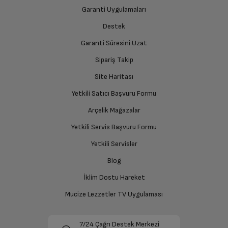
yetkili servise teslim edin.
Garanti Uygulamaları
Maksimum Çekiş Gücü
575 m³/h
Destek
Garanti Süresini Uzat
İade Talebiniz Onaylansın
Enerji Sınıfı
A+
Yetkili servis gerekli kontrolleri sağladıktan sonra İade
Sipariş Takip
süreciniz tamamlanacaktır.
Site Haritası
Temel Özellikler
Yetkili Satıcı Başvuru Formu
Ücretiniz İade Edilsin
Arçelik Mağazalar
Kontrol Tipi
Elektronik - Dokunmatik
Ücret iadesi gerçekleştiğinde SMS ile bilgilendirme
Yetkili Servis Başvuru Formu
sağlanacaktır.
Lamba Adedi
2
Yetkili Servisler
Siparişiniz henüz teslim edilmediyse iptal talebinizin
Blog
onaylanması sonrasında ücret iadeniz en kısa süre içerisinde
Lamba Tipi
LED
gerçekleşecektir.
İklim Dostu Hareket
Mucize Lezzetler TV Uygulaması
Lamba Gücü (W)
3W
7/24 Çağrı Destek Merkezi
Otomatik Kapanma Özelliği
Var