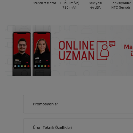
Standart Motor
Gücü (m³/h)
Seviyesi
Fonksiyonlar
720
m³/h
44
dBA
NTC Sensör
Promosyonlar
Bu ürünü alarak aşağıdaki kampanyalardan yalnızca birinden 
Sepette yalnızca bir kampanya uygulanabilir, kampanyal
Ürün Teknik Özellikleri