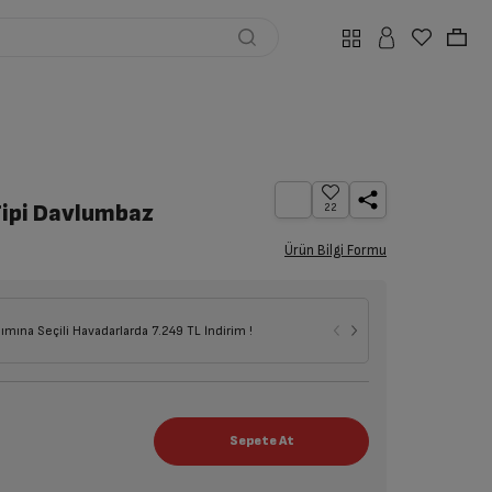
Tipi Davlumbaz
22
Ürün Bilgi Formu
Seçili Ankast
lımına Seçili Havadarlarda 7.249 TL İndirim !
İndirim !