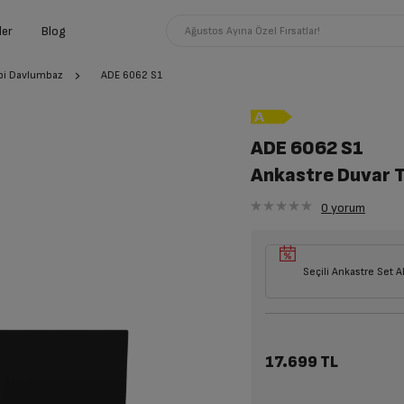
ler
Blog
Ağustos Ayına Özel Fırsatlar!
ipi Davlumbaz
ADE 6062 S1
ADE 6062 S1
Ankastre Duvar 
0
yorum
Seçili Ankastre Set A
17.699 TL