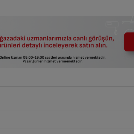
90
cm
tlerin açıklamaları kullanma kılavuzlarının ilk bölümünde verilmiştir.