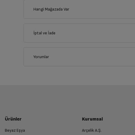
Hangi Mağazada Var
İl
İptal ve İade
Kullanma 
İlçe
Yorumlar
Genel Özellikler
İptal/İade Talebi Oluşturun
Siparişlerim sayfasından iade etmek istediğin
Davlumbaz Rengi
Yetkili Servis İade Randevusu O
Genişlik
Yetkili servis, ürünü adresinizinden teslim 
Minimum Ses Seviyesi
Ürünler
Kurumsal
Beyaz Eşya
Arçelik A.Ş.