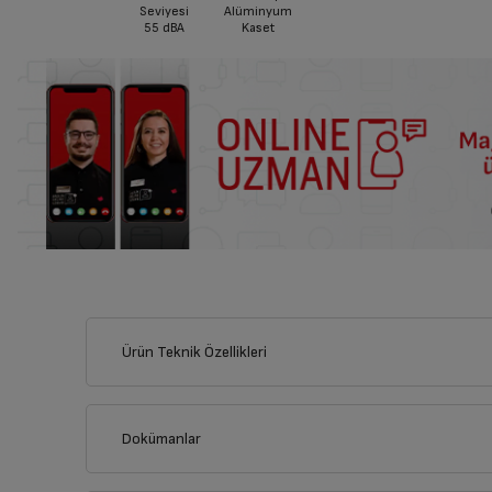
Seviyesi
Alüminyum
55
dBA
Kaset
Ürün Teknik Özellikleri
Dokümanlar
Ürünün güvenli kurulum ve kullanımı ile ilgili bilgiler ve işare