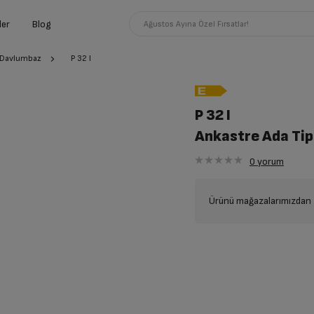
ler
Blog
Ağustos Ayına Özel Fırsatlar!
i Davlumbaz
P 32 I
P 32 I
Ankastre Ada Ti
0
yorum
Ürünü mağazalarımızdan t