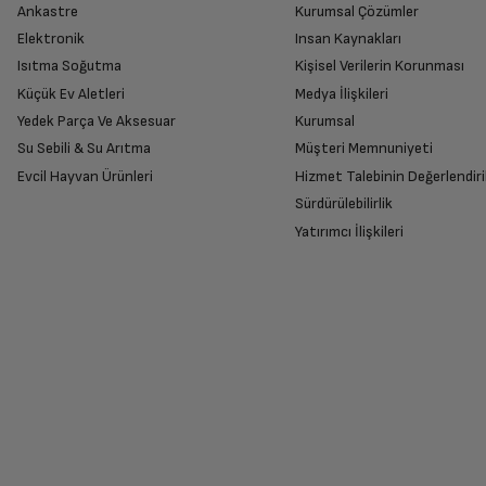
Maksimum Çekiş Gücü
Ankastre
Kurumsal Çözümler
Ürünü Yetkili Servise Teslim Edi
Elektronik
Insan Kaynakları
Ürünü eksiksiz ve hasarsız olarak faturası ile
Isıtma Soğutma
Kişisel Verilerin Korunması
Enerji Sınıfı
Küçük Ev Aletleri
Medya İlişkileri
Yedek Parça Ve Aksesuar
Kurumsal
Su Sebili & Su Arıtma
Müşteri Memnuniyeti
Temel Özellikler
İade Talebiniz Onaylansın
Evcil Hayvan Ürünleri
Hizmet Talebinin Değerlendiri
Yetkili servis gerekli kontrolleri sağladıkta
Sürdürülebilirlik
Kontrol Tipi
Yatırımcı İlişkileri
Lamba Adedi
Ücretiniz İade Edilsin
Ücret iadesi gerçekleştiğinde SMS ile bilgil
Lamba Tipi
Siparişiniz henüz teslim edilmediyse iptal talebinizin onayl
Lamba Gücü (W)