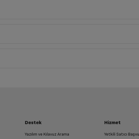
cm
Türkçe
English
Derinlik
Genişlik
Yük
74
49
cm
90
cm
7
Kılavuzu
iz ürünü bulup, İptal/İade Et’e tıklayarak süreci başlatabilirsiniz.
İnoks
Bu ürüne henüz yorum yapılmamış.
İlk yorumu sen yap!
luşturun
90 cm
almak üzere sizinle randevu için iletişime geçecektir.
55 dBA
Destek
Hizmet
Yazılım ve Kılavuz Arama
Yetkili Satıcı Baş