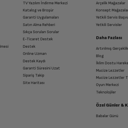
400 m³/h
TV Yazılım İndirme Merkezi
Arçelik Mağazalar
n
Katalog ve Broşür
Konsept Mağazala
 birlikte yetkili servise teslim edin.
Garanti Uygulamaları
Yetkili Servis Baş
E
Satın Alma Rehberi
Yetkili Servisler
Sıkça Sorulan Sorular
Daha Fazlası
E-Ticaret Destek
lmesi
Destek
Artırılmış Gerçekli
n sonra İade süreciniz tamamlanacaktır.
Online Uzman
Blog
Mekanik - Push Button
Destek Kaydı
İklim Dostu Harek
Garanti Süresini Uzat
Mucize Lezzetler
Sipariş Takip
Mucize Lezzetler 
2
Site Haritası
Oyun Merkezi
endirme sağlanacaktır.
Teknolojiler
Standart
Özel Günler & 
anması sonrasında ücret iadeniz en kısa süre içerisinde gerçekleşecektir.
40W
Babalar Günü