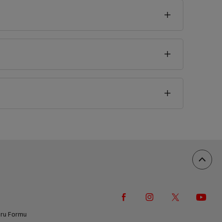
seklik
4
cm
vuru Formu