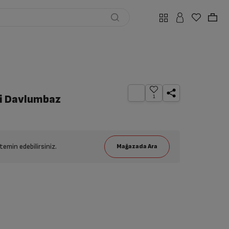
pi Davlumbaz
1
emin edebilirsiniz.