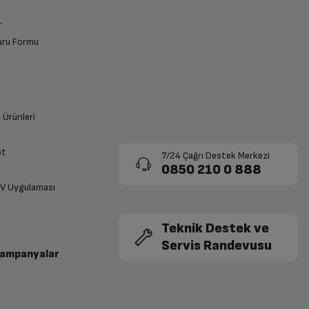
r
vuru Formu
k Ürünleri
et
7/24 Çağrı Destek Merkezi
0850 210 0 888
TV Uygulaması
Teknik Destek ve
Servis Randevusu
Kampanyalar