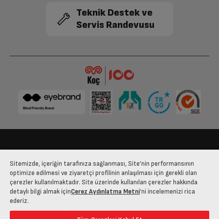
Teknik Destek ve
Servis Randevusu
Bize Ulaşın
Kişisel Verilerin Korunması
İşlem Rehberi
Sitemizde, içeriğin tarafınıza sağlanması, Site’nin performansının
Satış Sözleşmesi
optimize edilmesi ve ziyaretçi profilinin anlaşılması için gerekli olan
çerezler kullanılmaktadır. Site üzerinde kullanılan çerezler hakkında
© 2025 arcelik.com.tr
detaylı bilgi almak için
Çerez Aydınlatma Metni
’ni incelemenizi rica
ederiz.