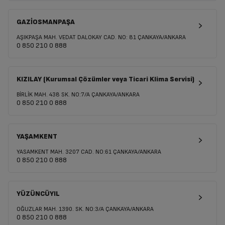
GAZİOSMANPAŞA
AŞIKPAŞA MAH. VEDAT DALOKAY CAD. NO: 81 ÇANKAYA/ANKARA
0 850 210 0 888
KIZILAY (Kurumsal Çözümler veya Ticari Klima Servisi)
BİRLİK MAH. 438 SK. NO:7/A ÇANKAYA/ANKARA
0 850 210 0 888
YAŞAMKENT
YASAMKENT MAH. 3207 CAD. NO:61 ÇANKAYA/ANKARA
0 850 210 0 888
YÜZÜNCÜYIL
OĞUZLAR MAH. 1390. SK. NO:3/A ÇANKAYA/ANKARA
0 850 210 0 888