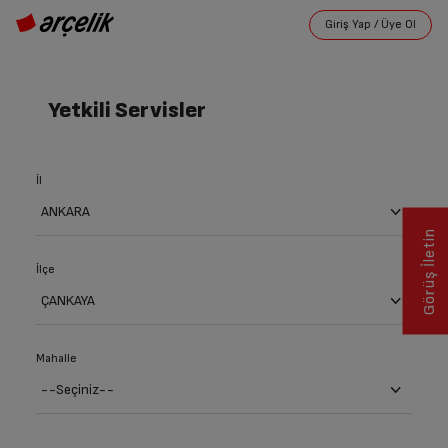
Yetkili Servisler
İl
Görüş İletin
İlçe
Mahalle