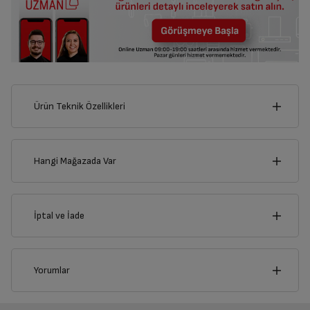
Ürün Teknik Özellikleri
6
cm
Hangi Mağazada Var
İl
İptal ve İade
Derinlik
Genişlik
17
cm
6
cm
İlçe
İptal/İade Talebi Oluşturun
Yorumlar
Siparişlerim sayfasından iade etmek istediğiniz ürünü
bulup, İptal/İade Et’e tıklayarak süreci başlatabilirsiniz.