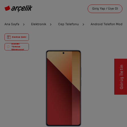
Ana Sayfa
Elektronik
Cep Telefonu
Android Telefon Modelle
Hediye Çeki
Xiaomi
Türkiye
Güvencesi
Görüş İletin