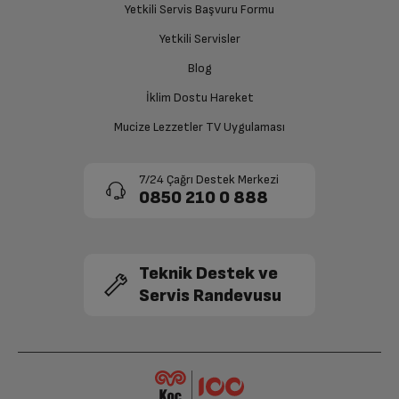
Yetkili Servis Başvuru Formu
sağlanacaktır.
Ekran Çözünürlüğü
1080 x 2400
Yetkili Servisler
Siparişiniz henüz teslim edilmediyse iptal talebinizin
Blog
Ekran Tipi
AMOLED
onaylanması sonrasında ücret iadeniz en kısa süre içerisinde
gerçekleşecektir.
İklim Dostu Hareket
Arka Kamera
200MP
Mucize Lezzetler TV Uygulaması
Ön Kamera
16 MP
7/24 Çağrı Destek Merkezi
0850 210 0 888
2.Arka Kamera
Var
Bluetooth
Var
Teknik Destek ve
Servis Randevusu
Wi-Fi
Var
GPS
Var