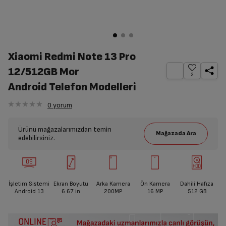
Xiaomi Redmi Note 13 Pro
12/512GB Mor
2
Android Telefon Modelleri
0
yorum
Ürünü mağazalarımızdan temin
edebilirsiniz.
İşletim Sistemi
Ekran Boyutu
Arka Kamera
Ön Kamera
Dahili Hafıza
Android 13
6.67
in
200MP
16 MP
512 GB