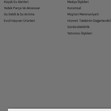
Küçük Ev Aletleri
Medya İlişkileri
İşletim Sistemi
Yedek Parça Ve Aksesuar
Kurumsal
Su Sebili & Su Arıtma
Müşteri Memnuniyeti
İade Talebiniz Onaylansın
İşlemci Çekirdek Sayısı
Evcil Hayvan Ürünleri
Hizmet Talebinin Değerlendiri
Yetkili servis gerekli kontrolleri sağladıkta
Sürdürülebilirlik
Yatırımcı İlişkileri
İşlemci Hızı
Ücretiniz İade Edilsin
Ekran Boyutu
Ücret iadesi gerçekleştiğinde SMS ile bilgil
Ekran Çözünürlüğü
Siparişiniz henüz teslim edilmediyse iptal talebinizin onayl
Ekran Tipi
Arka Kamera