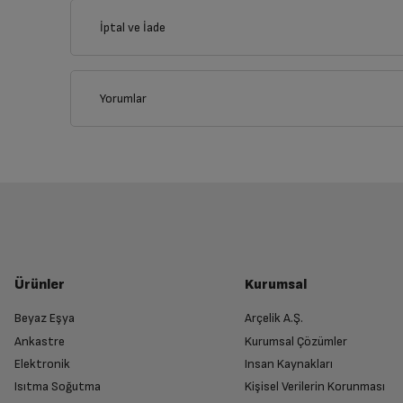
İptal ve İade
İlçe
Yorumlar
İptal/İade Talebi Oluşturun
Siparişlerim sayfasından iade etmek istediğin
Genel Özellikler
Yetkili Servis İade Randevusu O
Yüz Haritalama
Yetkili servis, ürünü adresinizinden teslim 
Ürünler
Kurumsal
Animoji
Beyaz Eşya
Arçelik A.Ş.
Ankastre
Kurumsal Çözümler
Ürünü Yetkili Servise Teslim Edi
Portre Işığı
Elektronik
Insan Kaynakları
Ürünü eksiksiz ve hasarsız olarak faturası ile
Isıtma Soğutma
Kişisel Verilerin Korunması