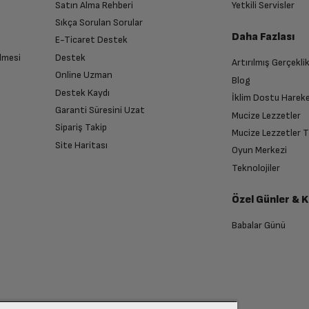
Satın Alma Rehberi
Yetkili Servisler
Android
Sıkça Sorulan Sorular
Daha Fazlası
E-Ticaret Destek
8
lmesi
Destek
Artırılmış Gerçekli
n sonra İade süreciniz tamamlanacaktır.
Online Uzman
Blog
Destek Kaydı
2.3 GHz
İklim Dostu Harek
Garanti Süresini Uzat
Mucize Lezzetler
Sipariş Takip
Mucize Lezzetler 
6.53 in
Site Haritası
Oyun Merkezi
endirme sağlanacaktır.
Teknolojiler
1600 x 720
Özel Günler & 
anması sonrasında ücret iadeniz en kısa süre içerisinde gerçekleşecektir.
Babalar Günü
IPS
13MP + 2MP + 2MP