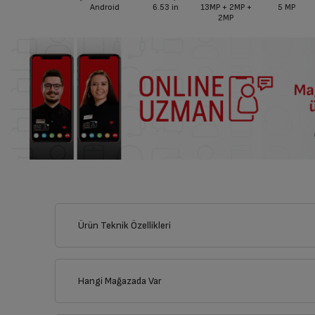
Android
6.53
in
13MP + 2MP +
5 MP
2MP
Ürün Teknik Özellikleri
Hangi Mağazada Var
İl