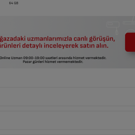
64 GB
8
cm