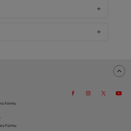
vuru Formu
r
vuru Formu