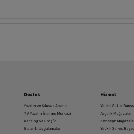
Derinlik
Genişlik
1
cm
8
cm
iz ürünü bulup, İptal/İade Et’e tıklayarak süreci başlatabilirsiniz.
Bu ürüne henüz yorum yapılmamış.
İlk yorumu sen yap!
luşturun
Var
almak üzere sizinle randevu için iletişime geçecektir.
Destek
Hizmet
Var
Yazılım ve Kılavuz Arama
Yetkili Satıcı Baş
TV Yazılım İndirme Merkezi
Arçelik Mağazalar
n
Var
Katalog ve Broşür
Konsept Mağazala
 birlikte yetkili servise teslim edin.
Garanti Uygulamaları
Yetkili Servis Baş