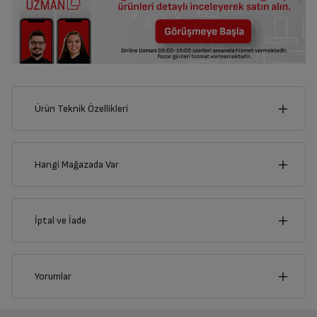
Ürün Teknik Özellikleri
8
cm
Hangi Mağazada Var
İl
İptal ve İade
Derinlik
Genişlik
1
cm
8
cm
İlçe
İptal/İade Talebi Oluşturun
Yorumlar
Siparişlerim sayfasından iade etmek istediğiniz ürünü
bulup, İptal/İade Et’e tıklayarak süreci başlatabilirsiniz.