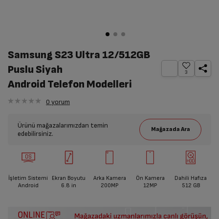
Samsung S23 Ultra 12/512GB
Puslu Siyah
3
Android Telefon Modelleri
0
yorum
Ürünü mağazalarımızdan temin
edebilirsiniz.
İşletim Sistemi
Ekran Boyutu
Arka Kamera
Ön Kamera
Dahili Hafıza
Android
6.8
in
200MP
12MP
512 GB