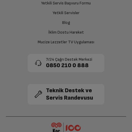
Yetkili Servis Başvuru Formu
sağlanacaktır.
Ekran Boyutu
6.8 in
Yetkili Servisler
Siparişiniz henüz teslim edilmediyse iptal talebinizin
Blog
Ekran Çözünürlüğü
3088 x 1440 (Quad HD+)
onaylanması sonrasında ücret iadeniz en kısa süre içerisinde
gerçekleşecektir.
İklim Dostu Hareket
Ekran Tipi
QHD+ Dynamic AMOLED 2X
Mucize Lezzetler TV Uygulaması
Arka Kamera
200MP
7/24 Çağrı Destek Merkezi
0850 210 0 888
Ön Kamera
12MP
2.Arka Kamera
Var
Teknik Destek ve
Servis Randevusu
Kamera Zoom
Dijital
Ön Kamera Flaş
Var