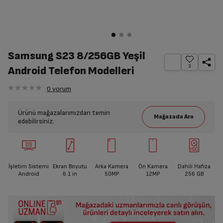
Samsung S23 8/256GB Yeşil
3
Android Telefon Modelleri
0
yorum
Ürünü mağazalarımızdan temin
edebilirsiniz.
İşletim Sistemi
Ekran Boyutu
Arka Kamera
Ön Kamera
Dahili Hafıza
Android
6.1
in
50MP
12MP
256 GB