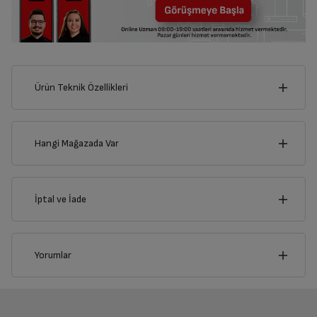
Ürün Teknik Özellikleri
7
cm
Hangi Mağazada Var
İl
İptal ve İade
Derinlik
Genişlik
1
cm
7
cm
İlçe
İptal/İade Talebi Oluşturun
Yorumlar
Siparişlerim sayfasından iade etmek istediğiniz ürünü
bulup, İptal/İade Et’e tıklayarak süreci başlatabilirsiniz.
Genel Özellikler