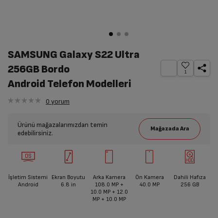
SAMSUNG Galaxy S22 Ultra
256GB Bordo
1
Android Telefon Modelleri
0
yorum
Ürünü mağazalarımızdan temin
edebilirsiniz.
İşletim Sistemi
Ekran Boyutu
Arka Kamera
Ön Kamera
Dahili Hafıza
Android
6.8
in
108.0 MP +
40.0 MP
256 GB
10.0 MP + 12.0
MP + 10.0 MP