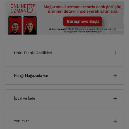
Ürün Teknik Özellikleri
8
cm
Hangi Mağazada Var
İl
İptal ve İade
Derinlik
Genişlik
1
cm
8
cm
İlçe
İptal/İade Talebi Oluşturun
Yorumlar
Siparişlerim sayfasından iade etmek istediğiniz ürünü