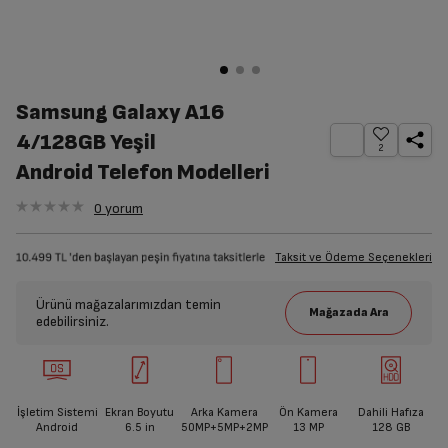
Samsung Galaxy A16
4/128GB Yeşil
2
Android Telefon Modelleri
0
yorum
Taksit ve Ödeme Seçenekleri
Ürünü mağazalarımızdan temin
edebilirsiniz.
İşletim Sistemi
Ekran Boyutu
Arka Kamera
Ön Kamera
Dahili Hafıza
Android
6.5
in
50MP+5MP+2MP
13 MP
128 GB