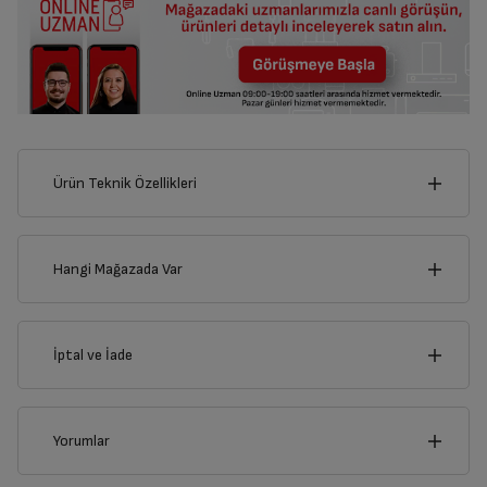
Ürün Teknik Özellikleri
8
cm
Hangi Mağazada Var
İl
İptal ve İade
Derinlik
Genişlik
1
cm
8
cm
İlçe
İptal/İade Talebi Oluşturun
Yorumlar
Siparişlerim sayfasından iade etmek istediğiniz ürünü
bulup, İptal/İade Et’e tıklayarak süreci başlatabilirsiniz.