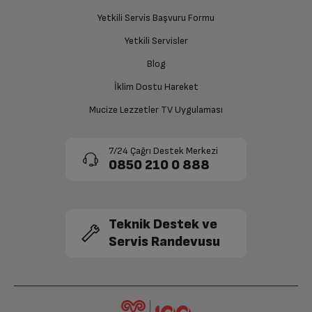
Ücret iadesi gerçekleştiğinde SMS ile bilgilendirme
Yetkili Servis Başvuru Formu
sağlanacaktır.
2.Arka Kamera
Var
Yetkili Servisler
Siparişiniz henüz teslim edilmediyse iptal talebinizin
Blog
Kamera Zoom
Dijital
onaylanması sonrasında ücret iadeniz en kısa süre içerisinde
gerçekleşecektir.
İklim Dostu Hareket
Bluetooth
Var
Mucize Lezzetler TV Uygulaması
Wi-Fi
Var
7/24 Çağrı Destek Merkezi
0850 210 0 888
GPS
Var
Dahili Hafıza
64 GB
Teknik Destek ve
Servis Randevusu
RAM Kapasitesi
4 GB
Hafıza Kartı Tipi
Micro SD