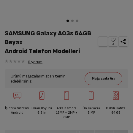
SAMSUNG Galaxy A03s 64GB
Beyaz
3
Android Telefon Modelleri
0
yorum
Ürünü mağazalarımızdan temin
edebilirsiniz.
İşletim Sistemi
Ekran Boyutu
Arka Kamera
Ön Kamera
Dahili Hafıza
Android
6.5
in
13MP + 2MP +
5 MP
64 GB
2MP