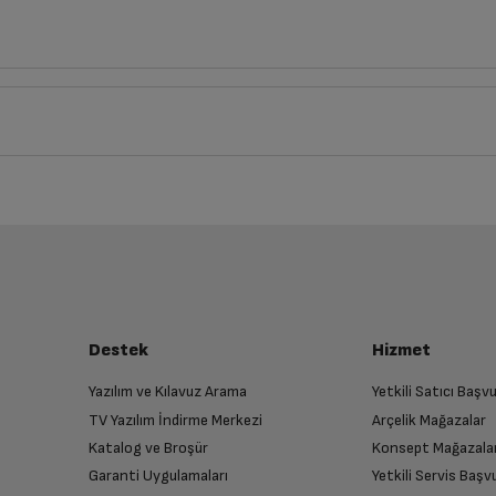
Derinlik
Genişlik
8
cm
8
cm
iz ürünü bulup, İptal/İade Et’e tıklayarak süreci başlatabilirsiniz.
Bu ürüne henüz yorum yapılmamış.
İlk yorumu sen yap!
luşturun
Blue
almak üzere sizinle randevu için iletişime geçecektir.
Destek
Hizmet
Android
Yazılım ve Kılavuz Arama
Yetkili Satıcı Baş
TV Yazılım İndirme Merkezi
Arçelik Mağazalar
n
11
Katalog ve Broşür
Konsept Mağazala
 birlikte yetkili servise teslim edin.
Garanti Uygulamaları
Yetkili Servis Baş