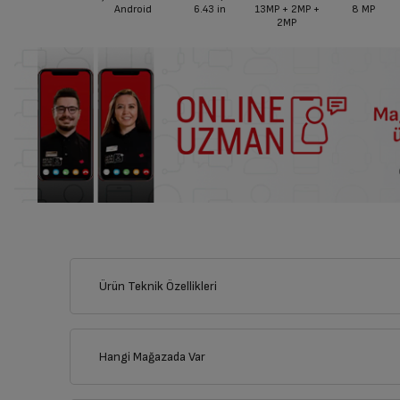
Android
6.43
in
13MP + 2MP +
8 MP
2MP
Ürün Teknik Özellikleri
Hangi Mağazada Var
İl