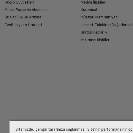
Küçük Ev Aletleri
Medya İlişkileri
İşlemci
Yedek Parça Ve Aksesuar
Kurumsal
Su Sebili & Su Arıtma
Müşteri Memnuniyeti
İade Talebiniz Onaylansın
İşlemci Çekirdek Sayısı
Evcil Hayvan Ürünleri
Hizmet Talebinin Değerlendiri
Yetkili servis gerekli kontrolleri sağladıkta
Sürdürülebilirlik
Yatırımcı İlişkileri
İşlemci Hızı
Ücretiniz İade Edilsin
Ekran Boyutu
Ücret iadesi gerçekleştiğinde SMS ile bilgil
Ekran Çözünürlüğü
Siparişiniz henüz teslim edilmediyse iptal talebinizin onayl
Ekran Tipi
Arka Kamera
Sitemizde, içeriğin tarafınıza sağlanması, Site’nin performansının o