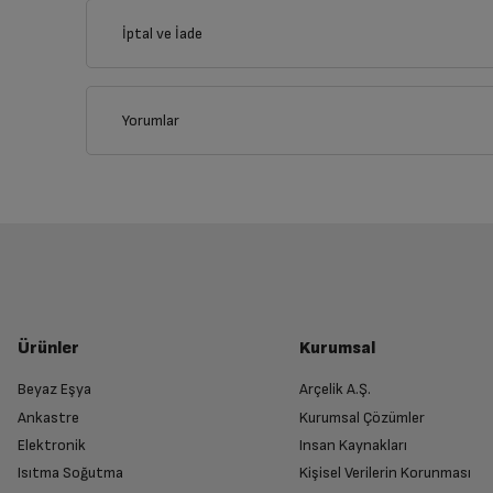
İptal ve İade
İlçe
Yorumlar
İptal/İade Talebi Oluşturun
Siparişlerim sayfasından iade etmek istediğin
Genel Özellikler
Yetkili Servis İade Randevusu O
Renk
Yetkili servis, ürünü adresinizinden teslim 
Ürünler
Kurumsal
İşletim Sistemi
Beyaz Eşya
Arçelik A.Ş.
Ankastre
Kurumsal Çözümler
Ürünü Yetkili Servise Teslim Edi
İşletim Sistemi Versionu
Elektronik
Insan Kaynakları
Ürünü eksiksiz ve hasarsız olarak faturası ile
Isıtma Soğutma
Kişisel Verilerin Korunması