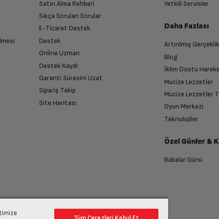
Satın Alma Rehberi
Yetkili Servisler
Quad-core ARM Cortex-A53
Sıkça Sorulan Sorular
Daha Fazlası
E-Ticaret Destek
8
lmesi
Destek
Artırılmış Gerçekli
n sonra İade süreciniz tamamlanacaktır.
Online Uzman
Blog
Destek Kaydı
2.3 GHz
İklim Dostu Harek
Garanti Süresini Uzat
Mucize Lezzetler
Sipariş Takip
Mucize Lezzetler 
6.43 in
Site Haritası
Oyun Merkezi
endirme sağlanacaktır.
Teknolojiler
1600 x 720
Özel Günler & 
anması sonrasında ücret iadeniz en kısa süre içerisinde gerçekleşecektir.
Babalar Günü
IPS LCD
13MP + 2MP + 2MP
ptimize
Tüm Çerezleri Kabul Et