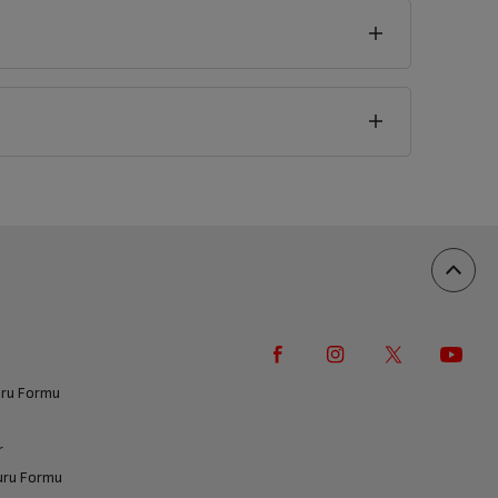
vuru Formu
r
vuru Formu