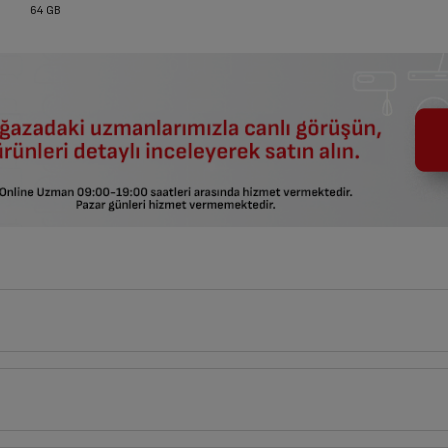
64 GB
8
cm