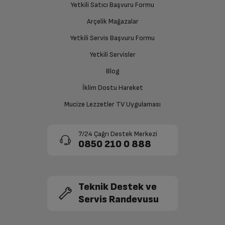
Yetkili Satıcı Başvuru Formu
Electronic display Inside Body –
Elektronik Gösterge
Gövde içi display (Tact)
Ücretiniz İade Edilsin
Arçelik Mağazalar
Ücret iadesi gerçekleştiğinde SMS ile bilgilendirme
Yetkili Servis Başvuru Formu
sağlanacaktır.
Kontrol Sistemi
Elektronik
Yetkili Servisler
İklim Sınıfı
SN-T
Siparişiniz henüz teslim edilmediyse iptal talebinizin
Blog
onaylanması sonrasında ücret iadeniz en kısa süre içerisinde
gerçekleşecektir.
İklim Dostu Hareket
Tatil Modu
Var
Mucize Lezzetler TV Uygulaması
Eko Modu
Var
7/24 Çağrı Destek Merkezi
0850 210 0 888
ProSmart™ Inverter
Var
Kompresör
Aydınlatma
Yan duvarlarda LED aydınlatma
Teknik Destek ve
Servis Randevusu
VitaminZone Teknolojisi
Var