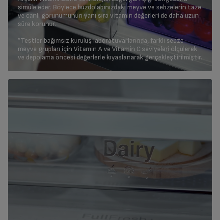
simüle eder. Böylece buzdolabınızdaki meyve ve sebzelerin taze
ve canlı görünümünün yanı sıra vitamin değerleri de daha uzun
süre korunur.
*Testler bağımsız kuruluş laboratuvarlarında, farklı sebze-
meyve grupları için Vitamin A ve Vitamin C seviyeleri ölçülerek
ve depolama öncesi değerlerle kıyaslanarak gerçekleştirilmiştir.