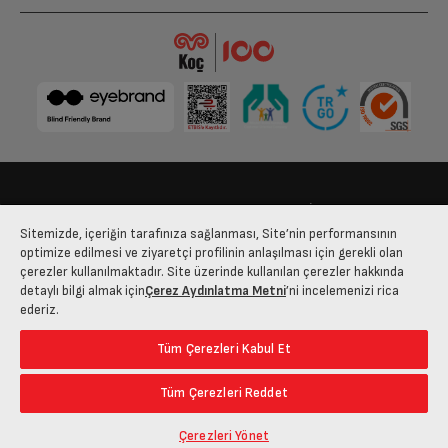
Ses Seviyesi
38 dBA
Toplam Hacim (L)
580 L
Ses Seviyesi Sınıfı
C
Dondurucu Bölme Özellikleri
Bize Ulaşın
Kişisel Verilerin Korunması
İşlem Rehberi
Sitemizde, içeriğin tarafınıza sağlanması, Site’nin performansının
Dondurucu Çekmece Sayısı
2
Satış Sözleşmesi
optimize edilmesi ve ziyaretçi profilinin anlaşılması için gerekli olan
çerezler kullanılmaktadır. Site üzerinde kullanılan çerezler hakkında
© 2025 arcelik.com.tr
detaylı bilgi almak için
Çerez Aydınlatma Metni
’ni incelemenizi rica
Kapaklı Bölme Sayısı
1
ederiz.
Tüm Çerezleri Kabul Et
Buzluk Tipi
Kartuşsuz Buzmatik
Tüm Çerezleri Reddet
Hızlı Dondurma Bölmesi
Var
Çerezleri Yönet