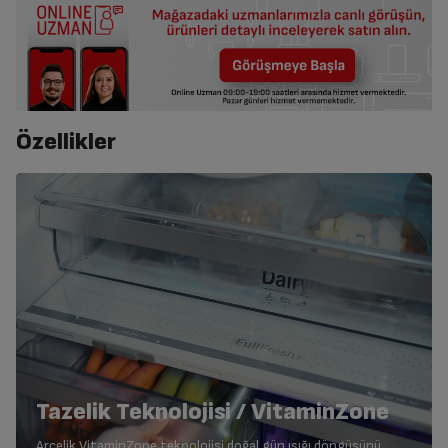
Özellikler
Tazelik Teknolojisi / VitaminZone
Arçelik VitaminZone teknolojisi doğal gün ışığı döngüsünü