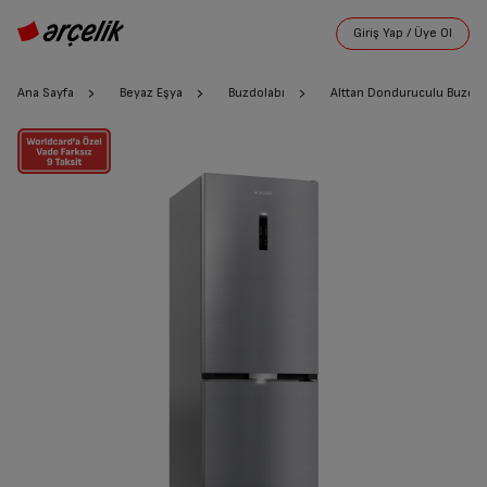
Ana Sayfa
Beyaz Eşya
Buzdolabı
Alttan Donduruculu Buzdol