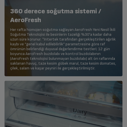
360 derece soğutma sistemi /
AeroFresh
Her rafta homojen soğutma sağlayan AeroFresh Yeni Nesil İkili
Soğutma Teknolojisi ile besinlerin tazeliği %30'a kadar daha
uzun süre korunur. *Intertek tarafından gerçekleştirilen ağırlık
kaybı ve “genel kabul edilebilirlik” parametresine göre raf
ömrünün belirlendiği duyusal değerlendirme testleri; 12 gün
boyunca AeroFresh buzdolabı ve kontrol buzdolabının
(AeroFresh teknolojisi bulunmayan buzdolabı) alt ön raflarında
saklanan havuç, taze kesim göbek marul, taze kesim domates,
çilek, salam ve kaşar peyniri ile gerçekleştirilmiştir.