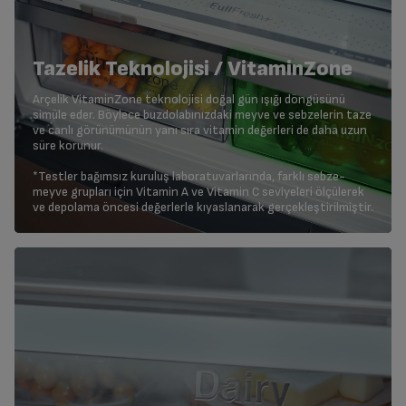
Tazelik Teknolojisi / VitaminZone
Arçelik VitaminZone teknolojisi doğal gün ışığı döngüsünü
simüle eder. Böylece buzdolabınızdaki meyve ve sebzelerin taze
ve canlı görünümünün yanı sıra vitamin değerleri de daha uzun
süre korunur.
*Testler bağımsız kuruluş laboratuvarlarında, farklı sebze-
meyve grupları için Vitamin A ve Vitamin C seviyeleri ölçülerek
ve depolama öncesi değerlerle kıyaslanarak gerçekleştirilmiştir.